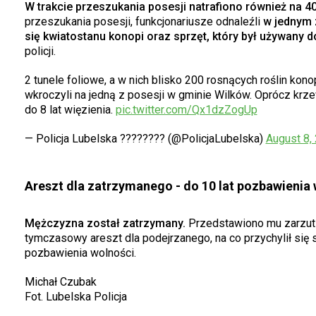
W trakcie przeszukania posesji natrafiono również na 
przeszukania posesji, funkcjonariusze odnaleźli
w jednym 
się kwiatostanu konopi oraz sprzęt, który był używany do
policji.
2 tunele foliowe, a w nich blisko 200 rosnących roślin konop
wkroczyli na jedną z posesji w gminie Wilków. Oprócz krz
do 8 lat więzienia.
pic.twitter.com/Qx1dzZogUp
— Policja Lubelska ???????? (@PolicjaLubelska)
August 8,
Areszt dla zatrzymanego - do 10 lat pozbawienia
Mężczyzna został zatrzymany.
Przedstawiono mu zarzut w
tymczasowy areszt dla podejrzanego, na co przychylił się 
pozbawienia wolności.
Michał Czubak
Fot. Lubelska Policja