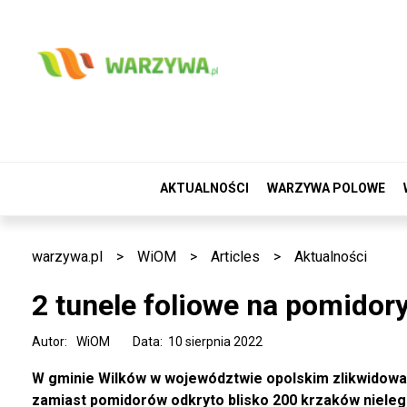
AKTUALNOŚCI
WARZYWA POLOWE
warzywa.pl
>
WiOM
>
Articles
>
Aktualności
2 tunele foliowe na pomidory,
Autor:
WiOM
Data: 10 sierpnia 2022
W gminie Wilków w województwie opolskim zlikwidowano 
zamiast pomidorów odkryto blisko 200 krzaków nielega