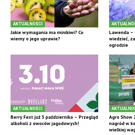
AKTUALNOŚCI
AKTUALNO
Jakie wymagania ma minikiwi? Co
Lawenda – 
wiemy o jego uprawie?
wiedzieć, z
ogrodzie
AKTUALNOŚCI
AKTUALNO
Berry Fest już 3 października – Przegląd
Agro Show 2
alkoholi z owoców jagodowych!
nagród w ko
wielkiej wag