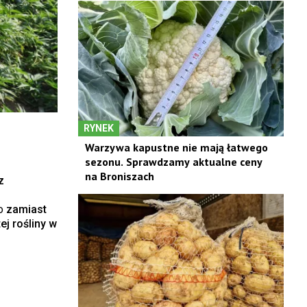
RYNEK
Warzywa kapustne nie mają łatwego
sezonu. Sprawdzamy aktualne ceny
na Broniszach
z
ko
zamiast
j rośliny w