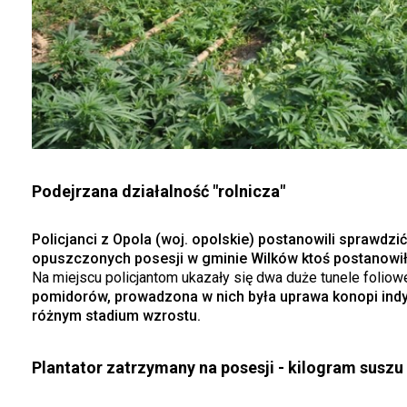
Podejrzana działalność "rolnicza"
Policjanci z Opola (woj. opolskie) postanowili sprawdzić 
opuszczonych posesji w gminie Wilków ktoś postanowi
Na miejscu policjantom ukazały się dwa duże tunele foliow
pomidorów, prowadzona w nich była uprawa konopi indyjs
różnym stadium wzrostu.
Plantator zatrzymany na posesji - kilogram suszu 