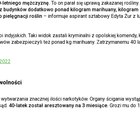
40-letniego mężczyznę.
To on parał się uprawą zakazanej rośliny.
z budynków dodatkowo ponad kilogram marihuany, kilogram
 pielęgnacji roślin
– informuje aspirant sztabowy Edyta Żur z lu
i indyjskich. Taki widok zastali kryminalni z opolskiej komendy, 
ewów zabezpieczyli też ponad kg marihuany. Zatrzymanemu 40 la
 2022
 wolności
ytwarzania znacznej ilości narkotyków. Organy ścigania wystąp
sąd.
40-latek został aresztowany na 3 miesiące.
Grozi mu do 1