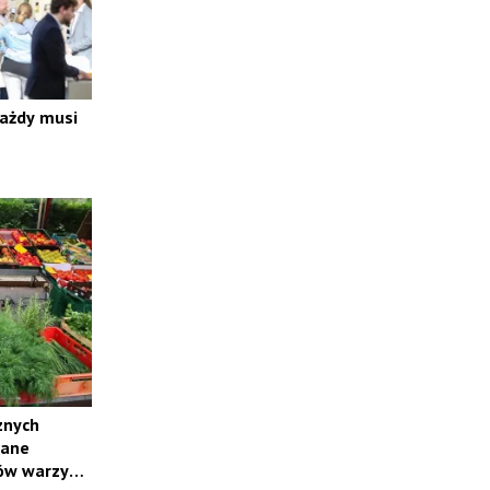
każdy musi
znych
wane
ów warzyw i