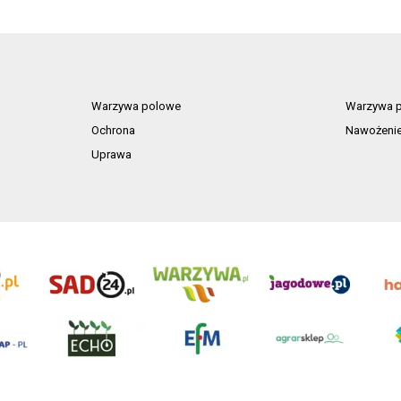
owoców
Warzywa polowe
Warzywa p
Ochrona
Nawożeni
Uprawa