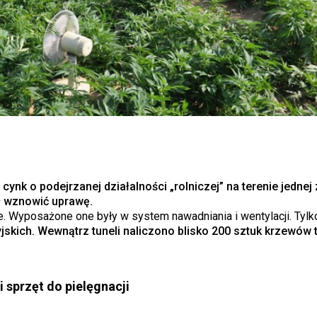
cynk o podejrzanej działalności „rolniczej” na terenie jednej 
ł wznowić uprawę.
e. Wyposażone one były w system nawadniania i wentylacji. Tyl
kich. Wewnątrz tuneli naliczono blisko 200 sztuk krzewów te
i sprzęt do pielęgnacji