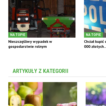
NA TOPIE
NA TOPIE
Nieszczęśliwy wypadek w
Chciał kupić 
gospodarstwie rolnym
000 złotych
ARTYKUŁY Z KATEGORII