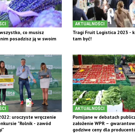
ŚCI
AKTUALNOŚCI
wszystko, co musisz
Tragi Fruit Logistica 2023 - 
anim posadzisz ją w swoim
tam być!
ŚCI
AKTUALNOŚCI
022: uroczyste wręczenie
Pomijane w debatach public
nkursie "Rolnik - zawód
założenie WPR – gwaranto
i"
godziwe ceny dla producent