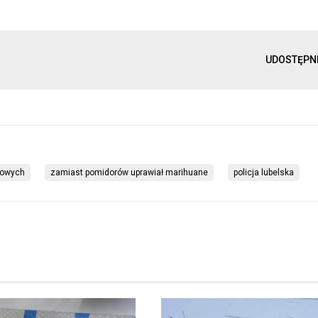
UDOSTĘPN
liowych
zamiast pomidorów uprawiał marihuane
policja lubelska