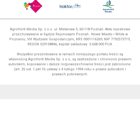
AgroHorti Media Sp. z o.o. ul. Metalowa 5, 60-118 Poznań. Akta rejestrowe
przechowywane w Sądzie Rejonowym Poznań - Nowe Miasto i Wilda w
Poznaniu, VIII Wydziale Gospodarczym, KRS 0001116269, NIP 7792573719,
REGON 529158846, kapitał zakładowy: 3.608.000 PLN.
Wszystkie prezentowane w ramach niniejszego portalu treści są
własnością AgroHorti Media Sp. z o.o, są zastrzeżone i chronione prawem
autorskim, kopiowanie i dalsze rozpowszechnianie treści jest zabronione.
(art. 25 ust. 1 pkt 1b ustawy z 4 lutego 1994 roku o prawie autorskim i
prawach pokrewnych.