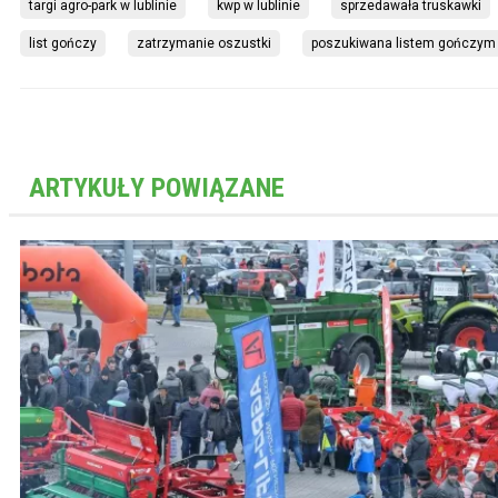
targi agro-park w lublinie
kwp w lublinie
sprzedawała truskawki
list gończy
zatrzymanie oszustki
poszukiwana listem gończym
ARTYKUŁY POWIĄZANE