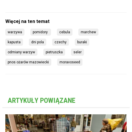
warzywa
pomidory 
cebula
marchew
kapusta
dni pola
czechy
buraki
odmiany warzyw
pietruszka
seler
pnos ożarów mazowiecki
moravoseed
ARTYKUŁY POWIĄZANE