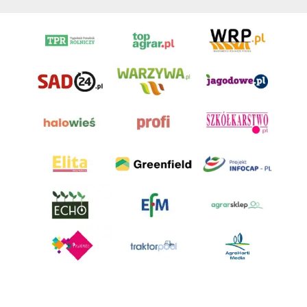
AgroHorti Media Sp. z o.o. ul. Metalowa 5, 60-118 Poznań. Akta rejestrowe