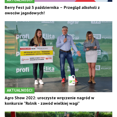
Berry Fest już 3 października – Przegląd alkoholi z
owoców jagodowych!
AKTUALNOŚCI
Agro Show 2022: uroczyste wręczenie nagród w
konkursie "Rolnik - zawód wielkiej wagi"