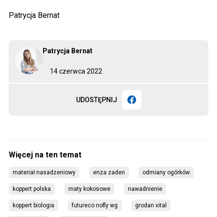
Patrycja Bernat
Patrycja Bernat
14 czerwca 2022
UDOSTĘPNIJ
materiał nasadzeniowy
enza zaden
odmiany ogórków
koppert polska
maty kokosowe
nawadnienie
koppert biologia
futureco nofly wg
grodan vital