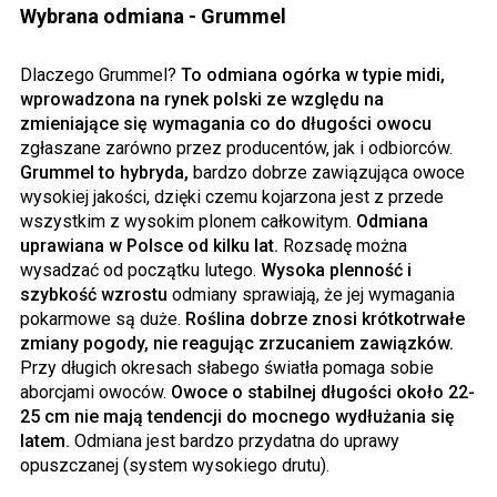
Wybrana odmiana - Grummel
Dlaczego Grummel?
To odmiana ogórka w typie midi,
wprowadzona na rynek polski ze względu na
zmieniające się wymagania co do długości owocu
zgłaszane zarówno przez producentów, jak i odbiorców.
Grummel to hybryda,
bardzo dobrze zawiązująca owoce
wysokiej jakości, dzięki czemu kojarzona jest z przede
wszystkim z wysokim plonem całkowitym.
Odmiana
uprawiana w Polsce od kilku lat.
Rozsadę można
wysadzać od początku lutego.
Wysoka plenność i
szybkość wzrostu
odmiany sprawiają, że jej wymagania
pokarmowe są duże.
Roślina dobrze znosi krótkotrwałe
zmiany pogody, nie reagując zrzucaniem zawiązków.
Przy długich okresach słabego światła pomaga sobie
aborcjami owoców.
Owoce o stabilnej długości około 22-
25 cm nie mają tendencji do mocnego wydłużania się
latem.
Odmiana jest bardzo przydatna do uprawy
opuszczanej (system wysokiego drutu).