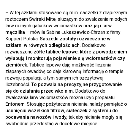
– W tej szklarni stosowane są m.in. saszetki z drapieżnym
roztoczem
Swirski Mite
, służącym do zwalczania młodych
larw różnych gatunków wciornastków oraz
jaj i larw
mączlika
– mówiła Sabina Łukaszewicz-Chrzan z firmy
Koppert Polska.
Saszetki zostały rozwieszone w
szklarni w równych odległościach.
Dodatkowo
rozwieszono
żółte tablice lepowe, które z powodzeniem
wyłapują i monitorują pojawienie się wciornastków czy
ziemiórek.
Tablice lepowe dają możliwość liczenia
złapanych owadów, co daje klarowną informację o tempie
rozwoju populacji, a tym samym ich szczytowej
liczebności.
To pozwala na precyzyjne przygotowanie
się do działania przeciwko nim.
Dodatkowo do
zwalczania larw wciornastków można użyć preparatu
Entonem
. Stosując pożyteczne nicienie, należy pamiętać
o
usunięciu wszelkich filtrów, siateczek z systemu do
podawania nawozów i wody,
tak aby nicienie mogły się
swobodnie przedostać w docelowe miejsce.