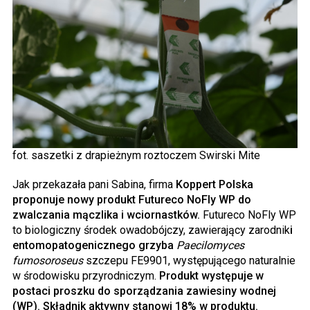
fot. saszetki z drapieżnym roztoczem Swirski Mite
Jak przekazała pani Sabina, firma
Koppert Polska
proponuje nowy produkt Futureco NoFly WP do
zwalczania mączlika i wciornastków.
Futureco NoFly WP
to biologiczny środek owadobójczy, zawierający zarodnik
i
entomopatogenicznego grzyba
Paecilomyces
fumosoroseus
szczepu FE9901, występującego naturalnie
w środowisku przyrodniczym.
Produkt występuje w
postaci proszku do sporządzania zawiesiny wodnej
(WP). Składnik aktywny stanowi 18% w produktu.