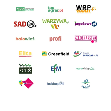
AgroHorti Media Sp. z o.o. ul. Metalowa 5, 60-118 Poznań. Akta rejestrowe
przechowywane w Sądzie Rejonowym Poznań - Nowe Miasto i Wilda w
Poznaniu, VIII Wydziale Gospodarczym, KRS 0001116269, NIP 7792573719,