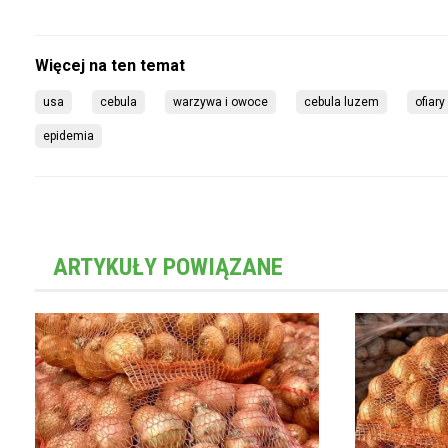
usa
cebula
warzywa i owoce
cebula luzem
ofiary
epidemia
ARTYKUŁY POWIĄZANE