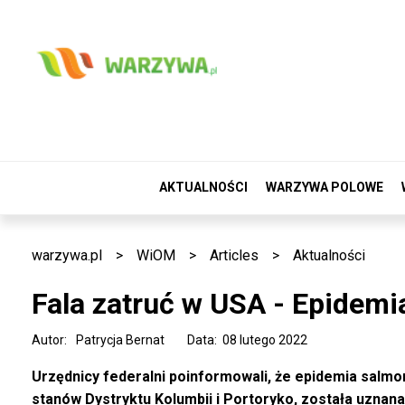
AKTUALNOŚCI
WARZYWA POLOWE
warzywa.pl
>
WiOM
>
Articles
>
Aktualności
Fala zatruć w USA - Epidemi
Autor:
Patrycja Bernat
Data: 08 lutego 2022
Urzędnicy federalni poinformowali, że epidemia salmon
stanów Dystryktu Kolumbii i Portoryko, została uznan