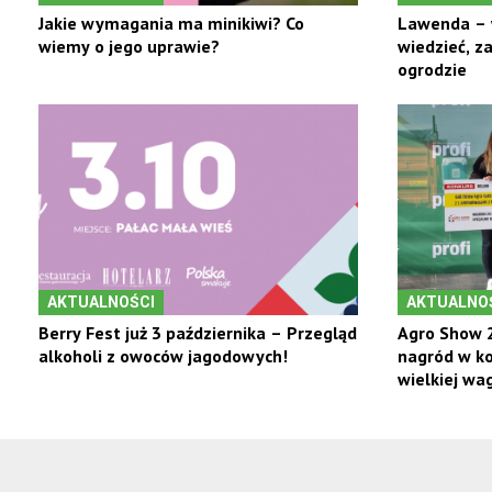
Jakie wymagania ma minikiwi? Co
Lawenda – 
wiemy o jego uprawie?
wiedzieć, z
ogrodzie
AKTUALNOŚCI
AKTUALNO
Berry Fest już 3 października – Przegląd
Agro Show 2
alkoholi z owoców jagodowych!
nagród w ko
wielkiej wag