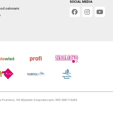
SOCIAL MEDIA
od osłonami
e
 w Poznaniu, VIII Wydziale Gospodarczym, KRS 0001116269,
orskim, kopiowanie i dalsze rozpowszechnianie treści jest