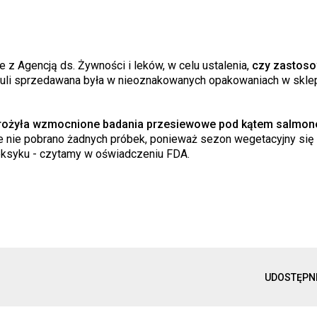
 z Agencją ds. Żywności i leków, w celu ustalenia,
czy zastos
buli sprzedawana była w nieoznakowanych opakowaniach w skle
ożyła wzmocnione badania przesiewowe pod kątem salmone
e nie pobrano żadnych próbek, ponieważ sezon wegetacyjny się 
Meksyku - czytamy w oświadczeniu FDA.
UDOSTĘPN