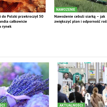
NAWOŻENIE
i do Polski przekroczył 50
Nawożenie cebuli siarką – jak
andia całkowicie
zwiększyć plon i odporność roś
 rynek
ŚCI
AKTUALNOŚCI