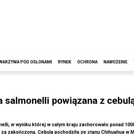
WARZYWA POD OSŁONAMI
RYNEK
OCHRONA
NAWOŻENIE
a salmonelli powiązana z cebul
elli, w wyniku której w całym kraju zachorowało ponad 100
a za zakończoną. Cebula pochodziła ze stanu Chihuahua w 