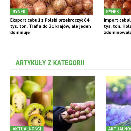
RYNEK
RYNEK
Eksport cebuli z Polski przekroczył 64
Import cebul
tys. ton. Trafia do 31 krajów, ale jeden
tys. ton. Hol
dominuje
zdominowała
ARTYKUŁY Z KATEGORII
AKTUALNOŚCI
AKTUALNO