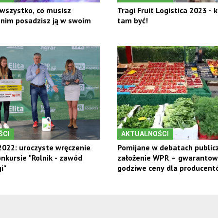
wszystko, co musisz
Tragi Fruit Logistica 2023 - 
anim posadzisz ją w swoim
tam być!
ŚCI
AKTUALNOŚCI
022: uroczyste wręczenie
Pomijane w debatach public
nkursie "Rolnik - zawód
założenie WPR – gwaranto
i"
godziwe ceny dla producent
owoców