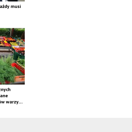
każdy musi
znych
wane
ów warzyw i