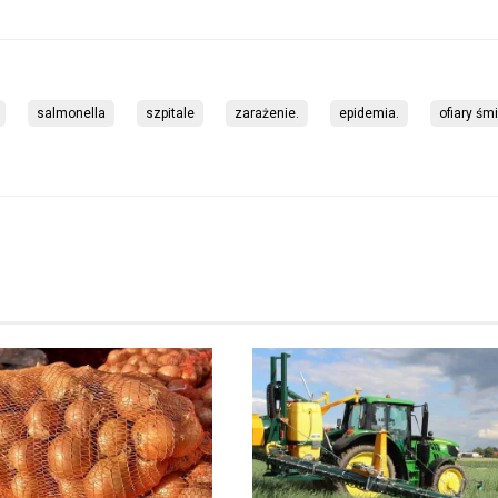
salmonella
szpitale
zarażenie.
epidemia.
ofiary śm