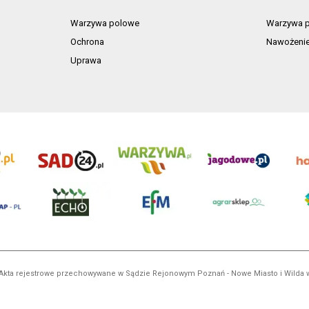
Warzywa polowe
Warzywa p
Ochrona
Nawożeni
Uprawa
ń. Akta rejestrowe przechowywane w Sądzie Rejonowym Poznań - Nowe Miasto i Wilda
NIP 7792573719, REGON 529158846, kapitał zakładowy: 3.608.000 PLN.
ci są własnością AgroHorti Media Sp. z o.o, są zastrzeżone i chronione prawem aut