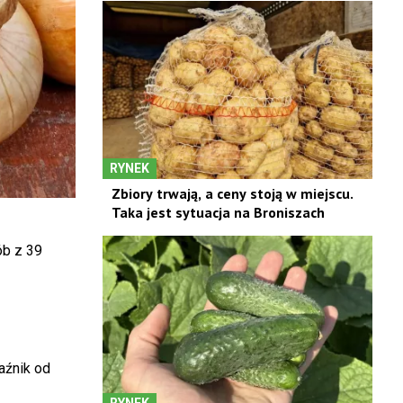
RYNEK
Zbiory trwają, a ceny stoją w miejscu.
Taka jest sytuacja na Broniszach
ób z 39
aźnik od
RYNEK