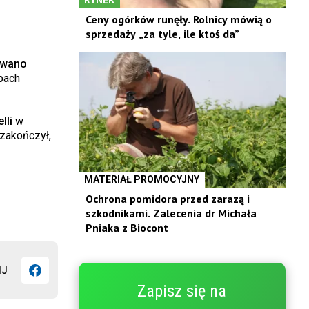
Ceny ogórków runęły. Rolnicy mówią o
sprzedaży „za tyle, ile ktoś da”
owano
pach
lli
w
zakończył,
MATERIAŁ PROMOCYJNY
Ochrona pomidora przed zarazą i
szkodnikami. Zalecenia dr Michała
Pniaka z Biocont
IJ
Zapisz się na