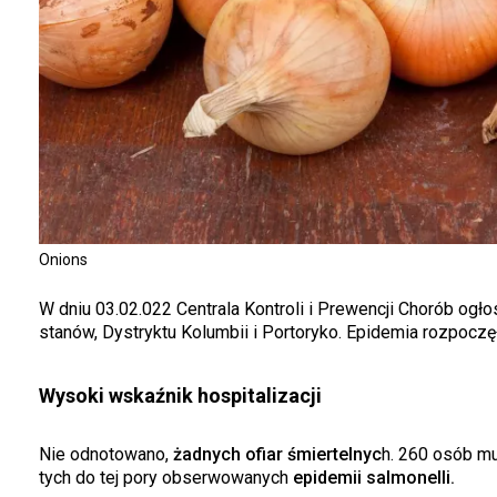
Onions
W dniu 03.02.022 Centrala Kontroli i Prewencji Chorób ogł
stanów, Dystryktu Kolumbii i Portoryko. Epidemia rozpoczęł
Wysoki wskaźnik hospitalizacji
Nie odnotowano,
żadnych ofiar śmiertelnyc
h. 260 osób m
tych do tej pory obserwowanych
epidemii salmonelli.