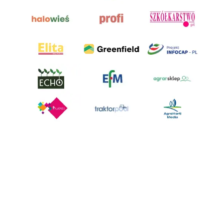
AgroHorti Media Sp. z o.o. ul. Metalowa 5, 60-118 Poznań. Akta rejestrowe
przechowywane w Sądzie Rejonowym Poznań - Nowe Miasto i Wilda w
Poznaniu, VIII Wydziale Gospodarczym, KRS 0001116269, NIP 7792573719,
REGON 529158846, kapitał zakładowy: 3.608.000 PLN.
Wszystkie prezentowane w ramach niniejszego portalu treści są
własnością AgroHorti Media Sp. z o.o, są zastrzeżone i chronione prawem
autorskim, kopiowanie i dalsze rozpowszechnianie treści jest zabronione.
(art. 25 ust. 1 pkt 1b ustawy z 4 lutego 1994 roku o prawie autorskim i
prawach pokrewnych.