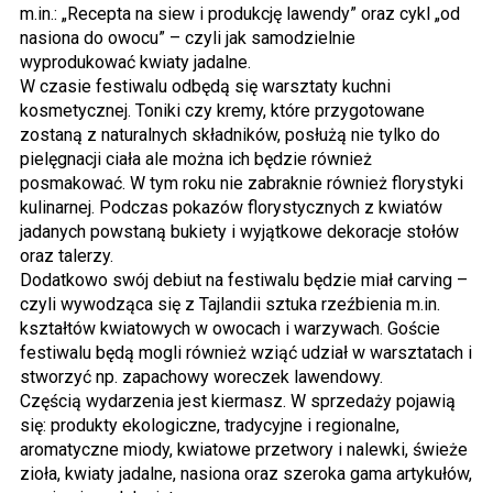
m.in.: „Recepta na siew i produkcję lawendy” oraz cykl „od
nasiona do owocu” – czyli jak samodzielnie
wyprodukować kwiaty jadalne.
W czasie festiwalu odbędą się warsztaty kuchni
kosmetycznej. Toniki czy kremy, które przygotowane
zostaną z naturalnych składników, posłużą nie tylko do
pielęgnacji ciała ale można ich będzie również
posmakować. W tym roku nie zabraknie również florystyki
kulinarnej. Podczas pokazów florystycznych z kwiatów
jadanych powstaną bukiety i wyjątkowe dekoracje stołów
oraz talerzy.
Dodatkowo swój debiut na festiwalu będzie miał carving –
czyli wywodząca się z Tajlandii sztuka rzeźbienia m.in.
kształtów kwiatowych w owocach i warzywach. Goście
festiwalu będą mogli również wziąć udział w warsztatach i
stworzyć np. zapachowy woreczek lawendowy.
Częścią wydarzenia jest kiermasz. W sprzedaży pojawią
się: produkty ekologiczne, tradycyjne i regionalne,
aromatyczne miody, kwiatowe przetwory i nalewki, świeże
zioła, kwiaty jadalne, nasiona oraz szeroka gama artykułów,