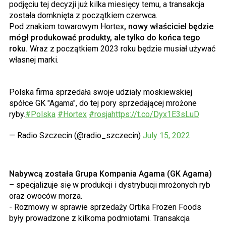
podjęciu tej decyzji już kilka miesięcy temu, a transakcja
została domknięta z początkiem czerwca.
Pod znakiem towarowym Hortex
, nowy właściciel będzie
mógł produkować produkty, ale tylko do końca tego
roku.
Wraz z początkiem 2023 roku będzie musiał używać
własnej marki.
Polska firma sprzedała swoje udziały moskiewskiej
spółce GK "Agama", do tej pory sprzedającej mrożone
ryby.
#Polska
#Hortex
#rosja
https://t.co/Dyx1E3sLuD
— Radio Szczecin (@radio_szczecin)
July 15, 2022
Nabywcą została Grupa Kompania Agama (GK Agama)
– specjalizuje się w produkcji i dystrybucji mrożonych ryb
oraz owoców morza.
- Rozmowy w sprawie sprzedaży Ortika Frozen Foods
były prowadzone z kilkoma podmiotami. Transakcja