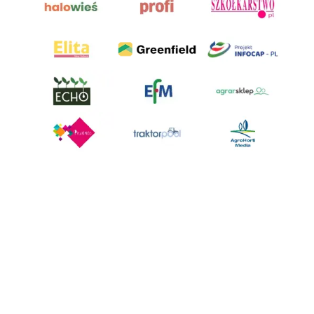
AgroHorti Media Sp. z o.o. ul. Metalowa 5, 60-118 Poznań. Akta rejestrowe
przechowywane w Sądzie Rejonowym Poznań - Nowe Miasto i Wilda w
Poznaniu, VIII Wydziale Gospodarczym, KRS 0001116269, NIP 7792573719,
REGON 529158846, kapitał zakładowy: 3.608.000 PLN.
Wszystkie prezentowane w ramach niniejszego portalu treści są
własnością AgroHorti Media Sp. z o.o, są zastrzeżone i chronione prawem
autorskim, kopiowanie i dalsze rozpowszechnianie treści jest zabronione.
(art. 25 ust. 1 pkt 1b ustawy z 4 lutego 1994 roku o prawie autorskim i
prawach pokrewnych.