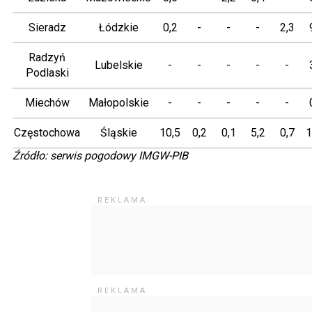
Sieradz
Łódzkie
0,2
-
-
-
2,3
Radzyń
Lubelskie
-
-
-
-
-
Podlaski
Miechów
Małopolskie
-
-
-
-
-
Częstochowa
Śląskie
10,5
0,2
0,1
5,2
0,7
1
Źródło: serwis pogodowy IMGW-PIB