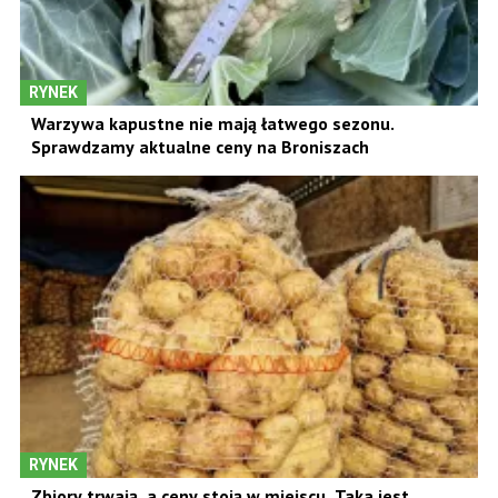
RYNEK
Warzywa kapustne nie mają łatwego sezonu.
Sprawdzamy aktualne ceny na Broniszach
RYNEK
Zbiory trwają, a ceny stoją w miejscu. Taka jest