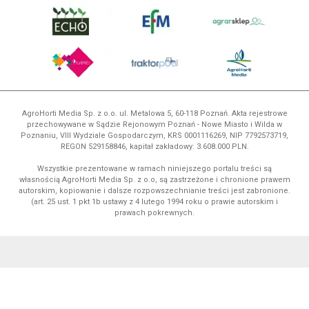
AgroHorti Media Sp. z o.o. ul. Metalowa 5, 60-118 Poznań. Akta rejestrowe
przechowywane w Sądzie Rejonowym Poznań - Nowe Miasto i Wilda w
Poznaniu, VIII Wydziale Gospodarczym, KRS 0001116269, NIP 7792573719,
REGON 529158846, kapitał zakładowy: 3.608.000 PLN.
Wszystkie prezentowane w ramach niniejszego portalu treści są
własnością AgroHorti Media Sp. z o.o, są zastrzeżone i chronione prawem
autorskim, kopiowanie i dalsze rozpowszechnianie treści jest zabronione.
(art. 25 ust. 1 pkt 1b ustawy z 4 lutego 1994 roku o prawie autorskim i
prawach pokrewnych.