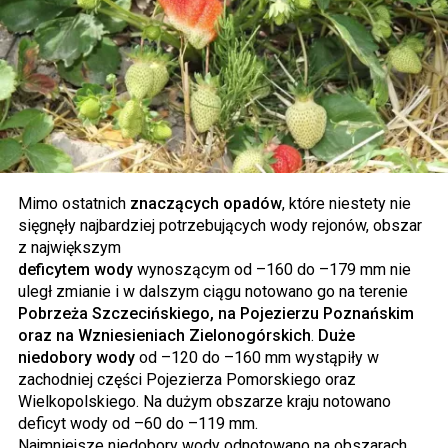
Mimo ostatnich
znaczących opadów
, które niestety nie
sięgnęły najbardziej potrzebujących wody rejonów, obszar
z największym
deficytem wody
wynoszącym od –160 do –179 mm nie
uległ zmianie i w dalszym ciągu notowano go na terenie
Pobrzeża Szczecińskiego, na Pojezierzu Poznańskim
oraz na Wzniesieniach Zielonogórskich
.
Duże
niedobory wody
od –120 do –160 mm wystąpiły w
zachodniej części Pojezierza Pomorskiego oraz
Wielkopolskiego. Na dużym obszarze kraju notowano
deficyt wody od –60 do –119 mm.
Najmniejsze niedobory wody odnotowano na obszarach