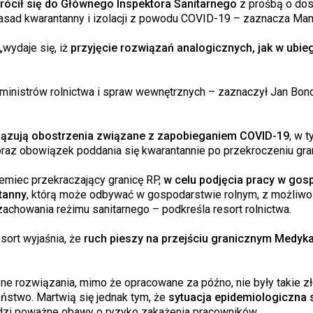
wrócił się do Głównego Inspektora Sanitarnego
z prośbą o do
zasad kwarantanny i izolacji z powodu COVID-19 – zaznacza Mam
„wydaje się, iż
przyjęcie rozwiązań analogicznych, jak w ubie
inistrów rolnictwa i spraw wewnętrznych – zaznaczył Jan Bond
iązują obostrzenia związane z zapobieganiem COVID-19
, w t
az obowiązek poddania się kwarantannie po przekroczeniu gran
emiec przekraczający granicę RP,
w celu podjęcia pracy w gos
tanny
, którą może odbywać w gospodarstwie rolnym, z możliwo
chowania reżimu sanitarnego – podkreśla resort rolnictwa.
sort wyjaśnia, że
ruch pieszy na przejściu granicznym Medyk
zne rozwiązania, mimo że opracowane za późno, nie były takie zł
aństwo. Martwią się jednak tym, że
sytuacja epidemiologiczna s
 rodzi poważne obawy o ryzyko zakażenia pracowników.