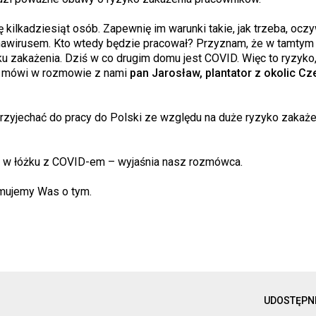
kilkadziesiąt osób. Zapewnię im warunki takie, jak trzeba, oczyw
ronawirusem. Kto wtedy będzie pracował? Przyznam, że w tamtym 
ku zakażenia. Dziś w co drugim domu jest COVID. Więc to ryzyko,
 – mówi w rozmowie z nami
pan Jarosław, plantator z okolic C
przyjechać do pracy do Polski ze względu na duże ryzyko zakaże
żeć w łóżku z COVID-em – wyjaśnia nasz rozmówca.
rmujemy Was o tym.
UDOSTĘPN