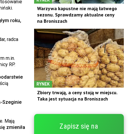
stosowanie
iński.
Warzywa kapustne nie mają łatwego
sezonu. Sprawdzamy aktualne ceny
głym roku,
na Broniszach
ar, radca
ym m.in.
icy RP.
podarstwie
ścią
RYNEK
Zbiory trwają, a ceny stoją w miejscu.
Taka jest sytuacja na Broniszach
a-Szeginie
e. Mają
Zapisz się na
ię zmieniła