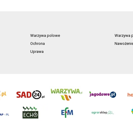
owoców
Warzywa polowe
Warzywa p
Ochrona
Nawożeni
Uprawa