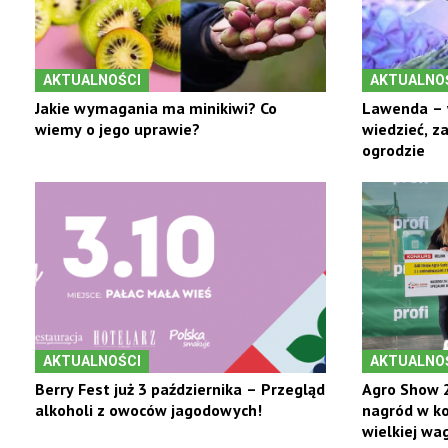
AKTUALNOŚCI
AKTUALNO
Jakie wymagania ma minikiwi? Co
Lawenda – 
wiemy o jego uprawie?
wiedzieć, z
ogrodzie
AKTUALNOŚCI
AKTUALNO
Berry Fest już 3 października – Przegląd
Agro Show 2
alkoholi z owoców jagodowych!
nagród w ko
wielkiej wag