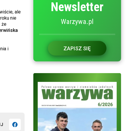
Newsletter
iście, ale
roku nie
Warzywa.pl
 że
zerwińska
ZAPISZ SIĘ
nia i
IJ