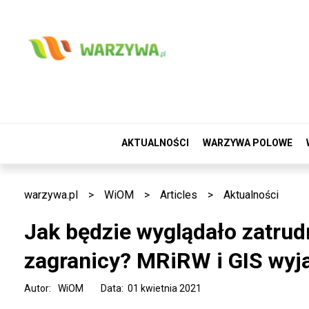
AKTUALNOŚCI
WARZYWA POLOWE
warzywa.pl
>
WiOM
>
Articles
>
Aktualności
Jak będzie wyglądało zatru
zagranicy? MRiRW i GIS wyja
Autor:
WiOM
Data: 01 kwietnia 2021