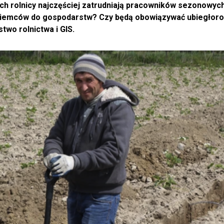
ch rolnicy najczęściej zatrudniają pracowników sezonowych
oziemców do gospodarstw? Czy będą obowiązywać ubiegłor
two rolnictwa i GIS.