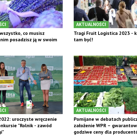
ŚCI
AKTUALNOŚCI
wszystko, co musisz
Tragi Fruit Logistica 2023 - 
anim posadzisz ją w swoim
tam być!
ŚCI
AKTUALNOŚCI
022: uroczyste wręczenie
Pomijane w debatach public
nkursie "Rolnik - zawód
założenie WPR – gwaranto
i"
godziwe ceny dla producent