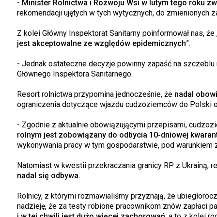
-
Minister Rolnictwa i Rozwoju Wsi w lutym tego roku z
rekomendacji ujętych w tych wytycznych, do zmienionych 
Z kolei Główny Inspektorat Sanitarny poinformował nas, że 
jest akceptowalne ze względów epidemicznych
”.
- Jednak ostateczne decyzje powinny zapaść na szczeblu m
Głównego Inspektora Sanitarnego.
Resort rolnictwa przypomina jednocześnie, że
nadal obow
ograniczenia dotyczące wjazdu cudzoziemców do Polski or
- Zgodnie z aktualnie obowiązującymi przepisami, cudzozi
rolnym jest zobowiązany do odbycia 10-dniowej kwaran
wykonywania pracy w tym gospodarstwie, pod warunkiem za
Natomiast w kwestii przekraczania granicy RP z Ukrainą, re
nadal się odbywa.
Rolnicy, z którymi rozmawialiśmy przyznają, że ubiegłoroc
nadzieję, że za testy robione pracownikom znów zapłaci p
i w tej chwili jest dużo więcej zachorowań
, a to z kolei