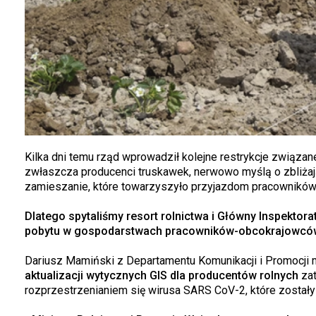
Kilka dni temu rząd wprowadził kolejne restrykcje związa
zwłaszcza producenci truskawek, nerwowo myślą o zbliżają
zamieszanie, które towarzyszyło przyjazdom pracownikó
Dlatego spytaliśmy resort rolnictwa i Główny Inspektora
pobytu w gospodarstwach pracowników-obcokrajowcó
Dariusz Mamiński z Departamentu Komunikacji i Promocji m
aktualizacji wytycznych GIS dla producentów rolnych
zat
rozprzestrzenianiem się wirusa SARS CoV-2, które zostały