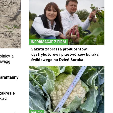
INFORMACJE Z FIRM
Sakata zaprasza producentów,
dystrybutorów i przetwórców buraka
lnicy, a
ćwikłowego na Dzień Buraka
 uwagę
arantanny i
zakresie
ku z
RYNEK