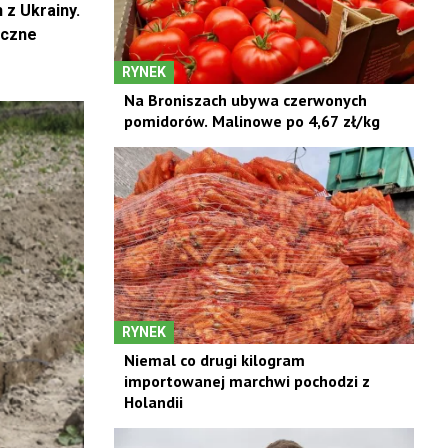
 z Ukrainy.
oczne
RYNEK
Na Broniszach ubywa czerwonych
pomidorów. Malinowe po 4,67 zł/kg
RYNEK
Niemal co drugi kilogram
importowanej marchwi pochodzi z
Holandii