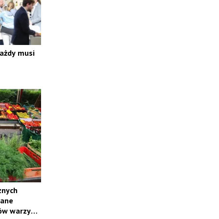
każdy musi
znych
wane
ów warzyw i