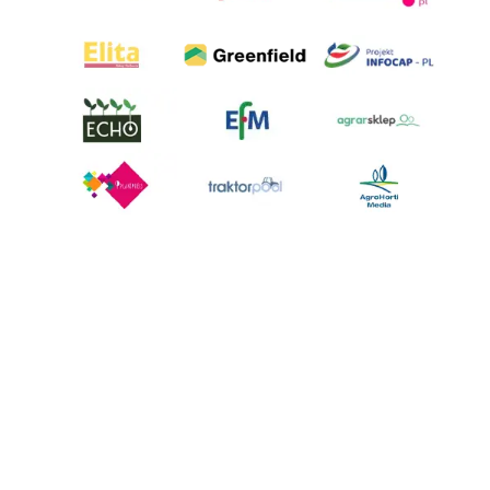
AgroHorti Media Sp. z o.o. ul. Metalowa 5, 60-118 Poznań. Akta rejestrowe
przechowywane w Sądzie Rejonowym Poznań - Nowe Miasto i Wilda w
Poznaniu, VIII Wydziale Gospodarczym, KRS 0001116269, NIP 7792573719,
REGON 529158846, kapitał zakładowy: 3.608.000 PLN.
Wszystkie prezentowane w ramach niniejszego portalu treści są
własnością AgroHorti Media Sp. z o.o, są zastrzeżone i chronione prawem
autorskim, kopiowanie i dalsze rozpowszechnianie treści jest zabronione.
(art. 25 ust. 1 pkt 1b ustawy z 4 lutego 1994 roku o prawie autorskim i
prawach pokrewnych.