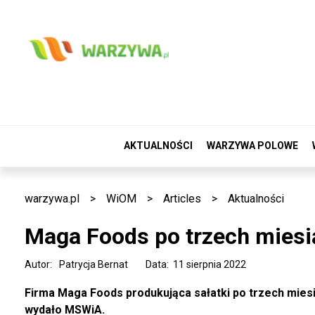
AKTUALNOŚCI
WARZYWA POLOWE
warzywa.pl
>
WiOM
>
Articles
>
Aktualności
Maga Foods po trzech miesią
Autor:
Patrycja Bernat
Data: 11 sierpnia 2022
Firma Maga Foods produkująca sałatki po trzech miesią
wydało MSWiA.