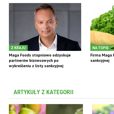
Z KRAJU
NA TOPIE
Maga Foods stopniowo odzyskuje
Firma Maga F
partnerów biznesowych po
sankcyjnej
wykreśleniu z listy sankcyjnej
ARTYKUŁY Z KATEGORII