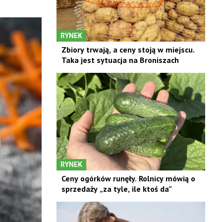
RYNEK
Zbiory trwają, a ceny stoją w miejscu.
Taka jest sytuacja na Broniszach
RYNEK
Ceny ogórków runęły. Rolnicy mówią o
sprzedaży „za tyle, ile ktoś da”