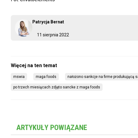
Patrycja Bernat
11 sierpnia 2022
mswia
maga foods
nałożono sankcje na firme produkującą sa
po trzech miesiącach zdjęto sancke z maga foods
ARTYKUŁY POWIĄZANE