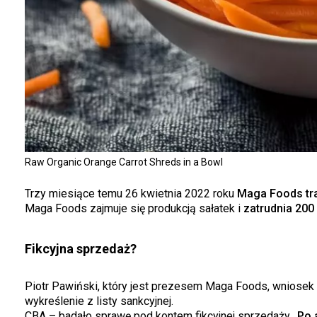
Raw Organic Orange Carrot Shreds in a Bowl
Trzy miesiące temu 26 kwietnia 2022 roku
Maga Foods traf
Maga Foods zajmuje się produkcją sałatek i
zatrudnia 200
Fikcyjna sprzedaż?
Piotr Pawiński, który jest prezesem Maga Foods, wniosek
wykreślenie z listy sankcyjnej.
CBA – badało sprawę pod kontem fikcyjnej sprzedaży.
Po a