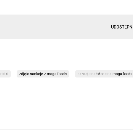
UDOSTĘPN
łatki
zdjęto sankcje z maga foods
sankcje nałożone na maga foods