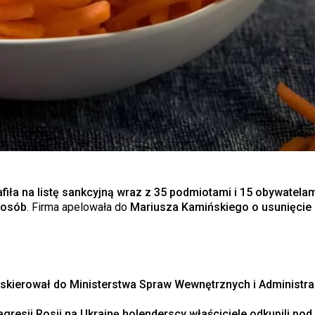
iła na listę sankcyjną wraz z 35 podmiotami i 15 obywatelam
 osób
. Firma apelowała do
Mariusza Kamińskiego o usunięcie z 
skierował do Ministerstwa Spraw Wewnętrznych i Administra
gresji Rosji na Ukrainę holenderscy właściciele odkupili pod