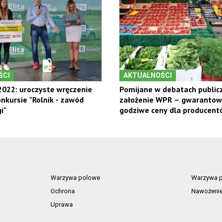
ŚCI
AKTUALNOŚCI
022: uroczyste wręczenie
Pomijane w debatach public
nkursie "Rolnik - zawód
założenie WPR – gwaranto
i"
godziwe ceny dla producent
owoców
Warzywa polowe
Warzywa p
Ochrona
Nawożeni
Uprawa