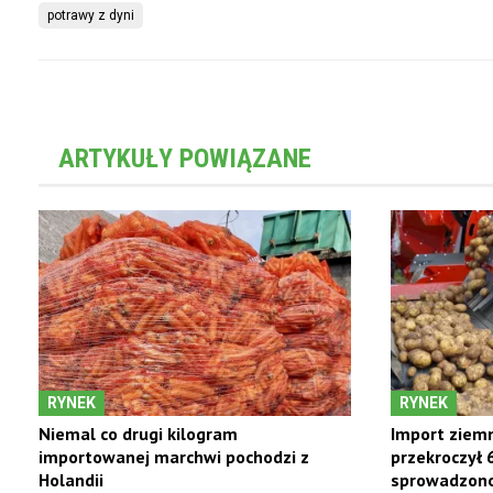
potrawy z dyni
ARTYKUŁY POWIĄZANE
RYNEK
RYNEK
Niemal co drugi kilogram
Import ziemn
importowanej marchwi pochodzi z
przekroczył 
Holandii
sprowadzono 