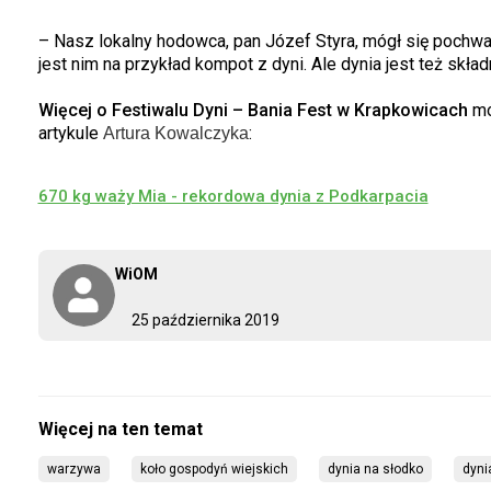
– Nasz lokalny hodowca, pan Józef Styra, mógł się pochw
jest nim na przykład kompot z dyni. Ale dynia jest też skł
Więcej o Festiwalu Dyni – Bania Fest w Krapkowicach
mo
artykule
:
Artura Kowalczyka
670 kg waży Mia - rekordowa dynia z Podkarpacia
WiOM
25 października 2019
warzywa
koło gospodyń wiejskich
dynia na słodko
dyni