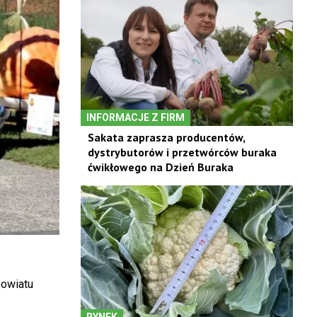
INFORMACJE Z FIRM
Sakata zaprasza producentów,
dystrybutorów i przetwórców buraka
ćwikłowego na Dzień Buraka
powiatu
RYNEK