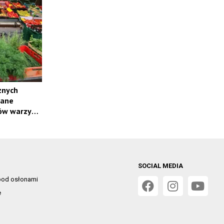
znych
wane
ów warzyw i
SOCIAL MEDIA
od osłonami
e