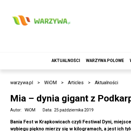
AKTUALNOŚCI
WARZYWA POLOWE
warzywa.pl
>
WiOM
>
Articles
>
Aktualności
Mia – dynia gigant z Podkar
Autor:
WiOM
Data: 25 października 2019
Bania Fest w Krapkowicach czyli Festiwal Dyni, miejs
wybiegu piękno mierzy się w kilogramach, a jest ich ty