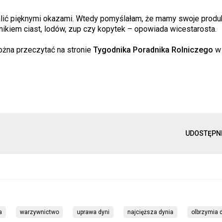
alić pięknymi okazami. Wtedy pomyślałam, że mamy swoje produk
adnikiem ciast, lodów, zup czy kopytek – opowiada wicestarosta.
żna przeczytać na stronie
Tygodnika Poradnika Rolniczego
w
UDOSTĘPN
a
warzywnictwo
uprawa dyni
najcięższa dynia
olbrzymia 