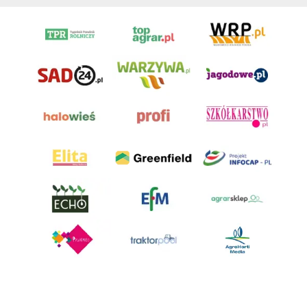
AgroHorti Media Sp. z o.o. ul. Metalowa 5, 60-118 Poznań. Akta rejestrowe
przechowywane w Sądzie Rejonowym Poznań - Nowe Miasto i Wilda w