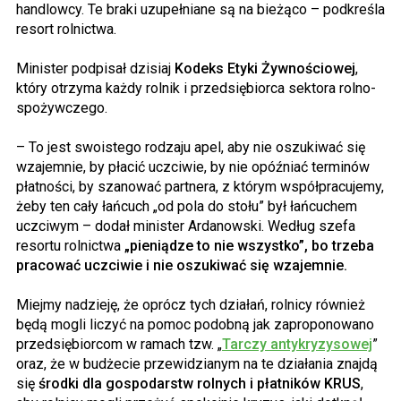
handlowcy. Te braki uzupełniane są na bieżąco – podkreśla
resort rolnictwa.
Minister podpisał dzisiaj
Kodeks Etyki Żywnościowej
,
który otrzyma każdy rolnik i przedsiębiorca sektora rolno-
spożywczego.
– To jest swoistego rodzaju apel, aby nie oszukiwać się
wzajemnie, by płacić uczciwie, by nie opóźniać terminów
płatności, by szanować partnera, z którym współpracujemy,
żeby ten cały łańcuch „od pola do stołu” był
łańcuchem
uczciwym – dodał minister Ardanowski. Według szefa
resortu rolnictwa
„pieniądze to nie wszystko”, bo trzeba
pracować uczciwie i nie oszukiwać się wzajemnie.
Miejmy nadzieję, że oprócz tych działań, rolnicy również
będą mogli liczyć na pomoc podobną jak zaproponowano
przedsiębiorcom w ramach tzw. „
Tarczy antykryzysowej
”
oraz, że w budżecie przewidzianym na te działania znajdą
się
środki dla gospodarstw rolnych i płatników KRUS
,