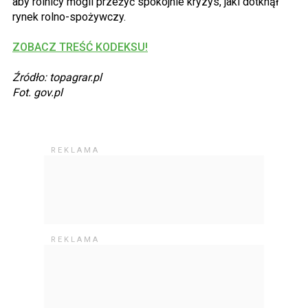
aby rolnicy mogli przeżyć spokojnie kryzys, jaki dotknął
rynek rolno-spożywczy.
ZOBACZ TREŚĆ KODEKSU!
Źródło: topagrar.pl
Fot. gov.pl