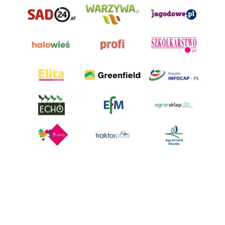
AgroHorti Media Sp. z o.o. ul. Metalowa 5, 60-118 Poznań. Akta rejestrowe
przechowywane w Sądzie Rejonowym Poznań - Nowe Miasto i Wilda w
Poznaniu, VIII Wydziale Gospodarczym, KRS 0001116269, NIP 7792573719,
REGON 529158846, kapitał zakładowy: 3.608.000 PLN.
Wszystkie prezentowane w ramach niniejszego portalu treści są
własnością AgroHorti Media Sp. z o.o, są zastrzeżone i chronione prawem