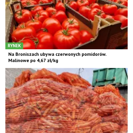
RYNEK
Na Broniszach ubywa czerwonych pomidorów.
Malinowe po 4,67 zł/kg