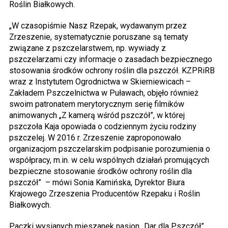
Roślin Białkowych.
„W czasopiśmie Nasz Rzepak, wydawanym przez
Zrzeszenie, systematycznie poruszane są tematy
związane z pszczelarstwem, np. wywiady z
pszczelarzami czy informacje o zasadach bezpiecznego
stosowania środków ochrony roślin dla pszczół. KZPRiRB
wraz z Instytutem Ogrodnictwa w Skierniewicach –
Zakładem Pszczelnictwa w Puławach, objęło również
swoim patronatem merytorycznym serię filmików
animowanych „Z kamerą wśród pszczół”, w której
pszczoła Kaja opowiada o codziennym życiu rodziny
pszczelej. W 2016 r. Zrzeszenie zaproponowało
organizacjom pszczelarskim podpisanie porozumienia o
współpracy, m.in. w celu wspólnych działań promujących
bezpieczne stosowanie środków ochrony roślin dla
pszczół” – mówi Sonia Kamińska, Dyrektor Biura
Krajowego Zrzeszenia Producentów Rzepaku i Roślin
Białkowych.
Paczki wysianych mieszanek nasion „Dar dla Pszczół”