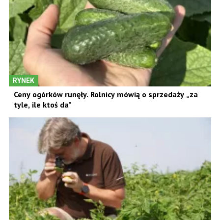
RYNEK
Ceny ogórków runęły. Rolnicy mówią o sprzedaży „za
tyle, ile ktoś da”