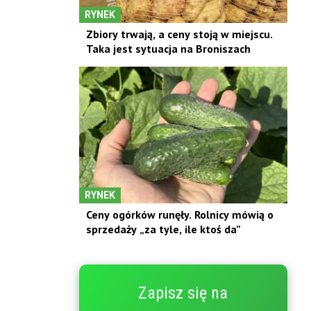
RYNEK
Zbiory trwają, a ceny stoją w miejscu.
Taka jest sytuacja na Broniszach
RYNEK
Ceny ogórków runęły. Rolnicy mówią o
sprzedaży „za tyle, ile ktoś da”
Zapisz się na