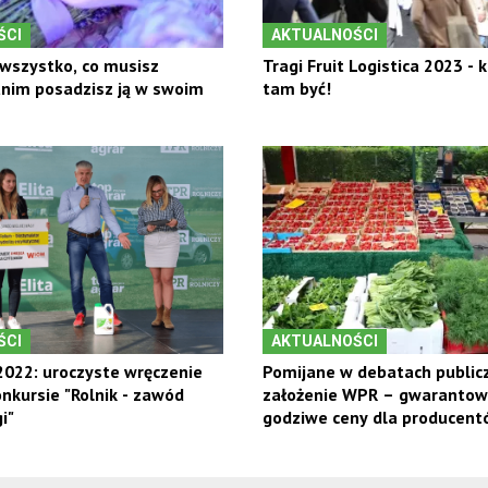
ŚCI
AKTUALNOŚCI
wszystko, co musisz
Tragi Fruit Logistica 2023 - 
anim posadzisz ją w swoim
tam być!
ŚCI
AKTUALNOŚCI
022: uroczyste wręczenie
Pomijane w debatach public
nkursie "Rolnik - zawód
założenie WPR – gwaranto
i"
godziwe ceny dla producent
owoców