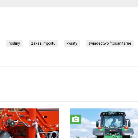
rosliny
zakaz importu
kwiaty
świadectwo fitosanitarne