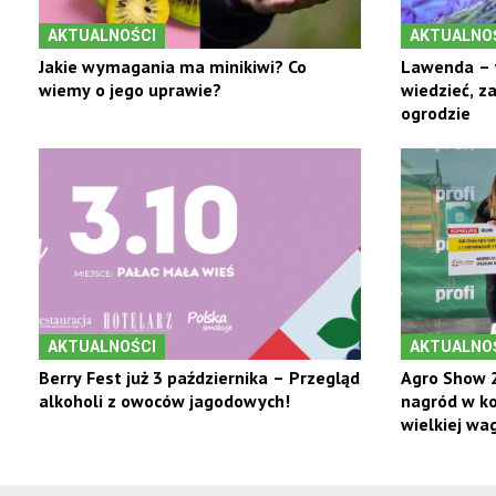
AKTUALNOŚCI
AKTUALNO
Jakie wymagania ma minikiwi? Co
Lawenda – 
wiemy o jego uprawie?
wiedzieć, z
ogrodzie
AKTUALNOŚCI
AKTUALNO
Berry Fest już 3 października – Przegląd
Agro Show 2
alkoholi z owoców jagodowych!
nagród w ko
wielkiej wag