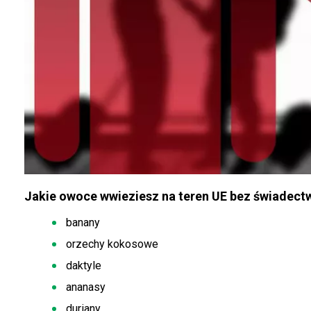
Jakie owoce wwieziesz na teren UE bez świadectw
banany
orzechy kokosowe
daktyle
ananasy
duriany