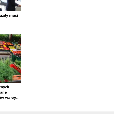
każdy musi
znych
wane
ów warzyw i