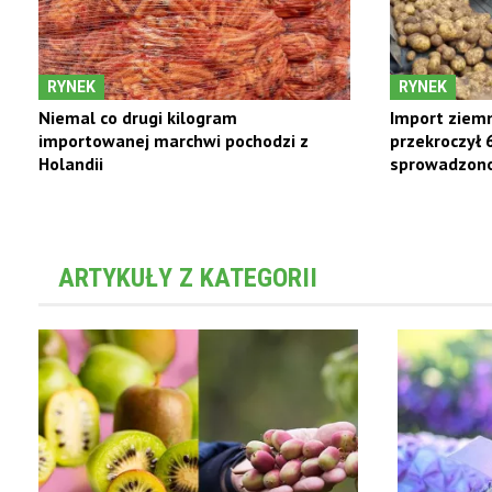
RYNEK
RYNEK
Niemal co drugi kilogram
Import ziemn
importowanej marchwi pochodzi z
przekroczył 
Holandii
sprowadzono 
ARTYKUŁY Z KATEGORII