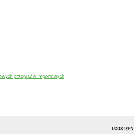
 nowych przepisów importowych
UDOSTĘPN