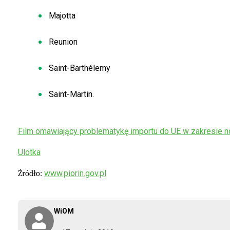
Majotta
Reunion
Saint-Barthélemy
Saint-Martin.
Film omawiający problematykę importu do UE w zakresie
Ulotka
www.piorin.gov.pl
Źródło:
WiOM