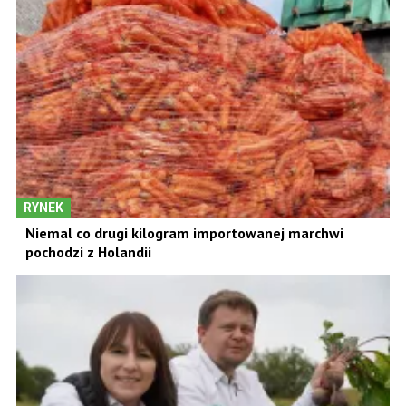
RYNEK
Niemal co drugi kilogram importowanej marchwi
pochodzi z Holandii