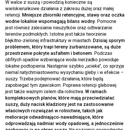
W walce z suszą i powodzią konieczne są
wielokierunkowe działania z zakresu dużej oraz małej
retencji.
Mniejsze zbiorniki retencyjne, stawy oraz oczka
wodne lokalnie wspomagają bilans wodny.
Pomocne
jest również zalesianie nieużytków oraz odtwarzanie
terenów podmokłych. Istotne jest także tworzenie
błękitno-zielonej infrastruktury w miastach.
Dzisiaj sporym
problemem, który trapi tereny zurbanizowane, są duże
przestrzenie pokryte asfaltem i betonem
. Podczas
obfitych opadów wzbierająca woda nierzadko powoduje
lokalne podtopienia. Następnie szybko „ucieka”, co sprzyja
niemal natychmiastowemu wysychaniu gleby i w efekcie –
suszy. Trzeba podejmować działania, które będą
zapobiegać tym zjawiskom. Poprawa retencji glebowej
jest także ważnym celem dla rolnictwa.
W ramach
kompleksowych planów, które mają przeciwdziałać
suszy, duży nacisk kładziony jest na zastosowanie
właściwych rozwiązań w rolnictwie, takich jak
melioracje odwadniająco-nawadniające, które
odprowadzają nadmiar wody opadowej, a jednocześnie
zachowują ją na okres suszy.
Na poziomie gospodarstw