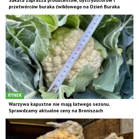
Sakata zaprasza producentów, dystrybutorów i
przetwórców buraka ćwikłowego na Dzień Buraka
RYNEK
Warzywa kapustne nie mają łatwego sezonu.
Sprawdzamy aktualne ceny na Broniszach