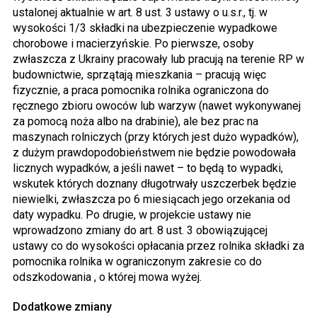
ustalonej aktualnie w art. 8 ust. 3 ustawy o u.s.r., tj. w
wysokości 1/3 składki na ubezpieczenie wypadkowe
chorobowe i macierzyńskie. Po pierwsze, osoby
zwłaszcza z Ukrainy pracowały lub pracują na terenie RP w
budownictwie, sprzątają mieszkania – pracują więc
fizycznie, a praca pomocnika rolnika ograniczona do
ręcznego zbioru owoców lub warzyw (nawet wykonywanej
za pomocą noża albo na drabinie), ale bez prac na
maszynach rolniczych (przy których jest dużo wypadków),
z dużym prawdopodobieństwem nie będzie powodowała
licznych wypadków, a jeśli nawet – to będą to wypadki,
wskutek których doznany długotrwały uszczerbek będzie
niewielki, zwłaszcza po 6 miesiącach jego orzekania od
daty wypadku. Po drugie, w projekcie ustawy nie
wprowadzono zmiany do art. 8 ust. 3 obowiązującej
ustawy co do wysokości opłacania przez rolnika składki za
pomocnika rolnika w ograniczonym zakresie co do
odszkodowania , o której mowa wyżej.
Dodatkowe zmiany