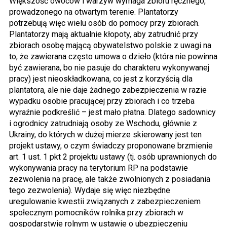
Większość owoców i warzyw wymaga zbioru ręcznego,
prowadzonego na otwartym terenie. Plantatorzy
potrzebują więc wielu osób do pomocy przy zbiorach.
Plantatorzy mają aktualnie kłopoty, aby zatrudnić przy
zbiorach osobę mającą obywatelstwo polskie z uwagi na
to, że zawierana często umowa o dzieło (która nie powinna
być zawierana, bo nie pasuje do charakteru wykonywanej
pracy) jest nieoskładkowana, co jest z korzyścią dla
plantatora, ale nie daje żadnego zabezpieczenia w razie
wypadku osobie pracującej przy zbiorach i co trzeba
wyraźnie podkreślić – jest mało płatna. Dlatego sadownicy
i ogrodnicy zatrudniają osoby ze Wschodu, głównie z
Ukrainy, do których w dużej mierze skierowany jest ten
projekt ustawy, o czym świadczy proponowane brzmienie
art. 1 ust. 1 pkt 2 projektu ustawy (tj. osób uprawnionych do
wykonywania pracy na terytorium RP na podstawie
zezwolenia na pracę, ale także zwolnionych z posiadania
tego zezwolenia). Wydaje się więc niezbędne
uregulowanie kwestii związanych z zabezpieczeniem
społecznym pomocników rolnika przy zbiorach w
gospodarstwie rolnym w ustawie o ubezpieczeniu