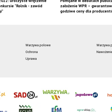
022: uroczyste wręczenie
Pomijane w debatach public
nkursie "Rolnik - zawód
założenie WPR – gwaranto
i"
godziwe ceny dla producent
owoców
Warzywa polowe
Warzywa p
Ochrona
Nawożeni
Uprawa