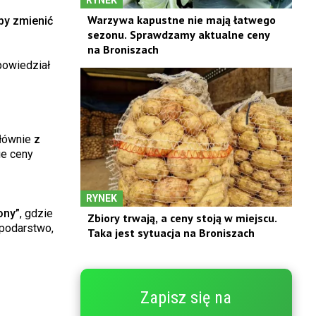
Warzywa kapustne nie mają łatwego
by zmienić
sezonu. Sprawdzamy aktualne ceny
na Broniszach
powiedział
głównie
z
ie ceny
RYNEK
ony”
, gdzie
Zbiory trwają, a ceny stoją w miejscu.
spodarstwo,
Taka jest sytuacja na Broniszach
Zapisz się na