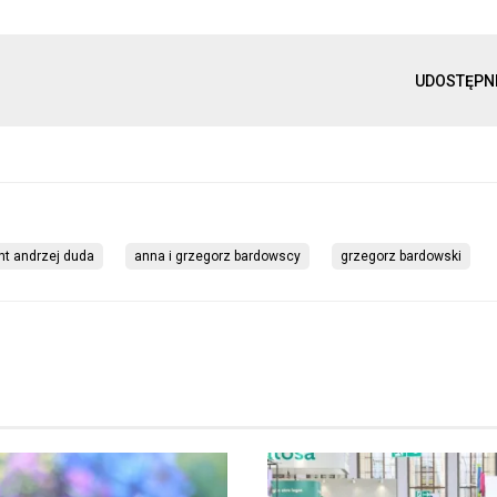
UDOSTĘPN
nt andrzej duda
anna i grzegorz bardowscy
grzegorz bardowski