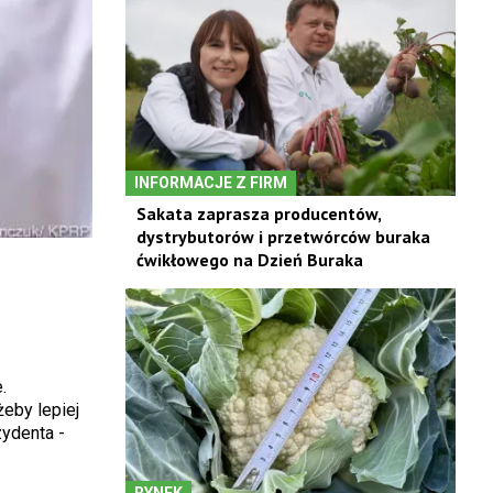
INFORMACJE Z FIRM
Sakata zaprasza producentów,
dystrybutorów i przetwórców buraka
ćwikłowego na Dzień Buraka
.
eby lepiej
zydenta -
RYNEK