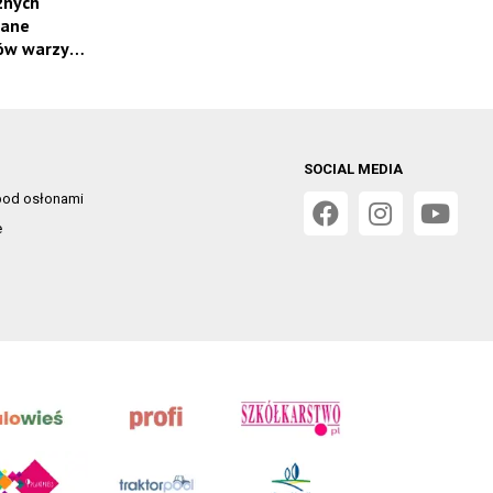
znych
wane
ów warzyw i
SOCIAL MEDIA
od osłonami
e