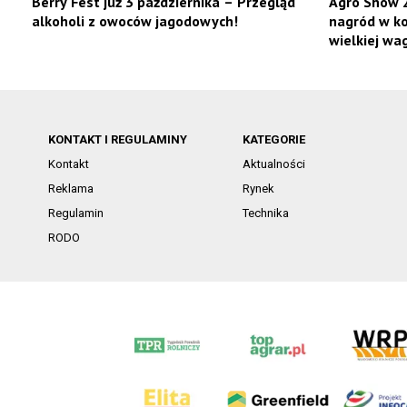
Berry Fest już 3 października – Przegląd
Agro Show 2
alkoholi z owoców jagodowych!
nagród w ko
wielkiej wag
KONTAKT I REGULAMINY
KATEGORIE
Kontakt
Aktualności
Reklama
Rynek
Regulamin
Technika
RODO