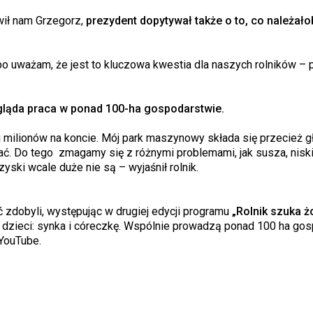
ił nam Grzegorz,
prezydent dopytywał także o to, co należało
 bo uważam, że jest to kluczowa kwestia dla naszych rolników – 
gląda praca w ponad 100-ha gospodarstwie.
 milionów na koncie. Mój park maszynowy składa się przecież 
ać. Do tego zmagamy się z różnymi problemami, jak susza, nisk
zyski wcale duże nie są – wyjaśnił rolnik.
 zdobyli, występując w drugiej edycji programu
„Rolnik szuka ż
ę dzieci: synka i córeczkę. Wspólnie prowadzą ponad 100 ha go
 YouTube.