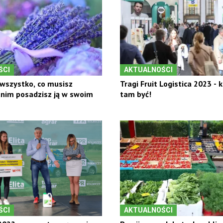
ŚCI
AKTUALNOŚCI
wszystko, co musisz
Tragi Fruit Logistica 2023 - 
anim posadzisz ją w swoim
tam być!
ŚCI
AKTUALNOŚCI