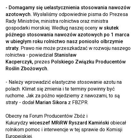
- Domagamy się uelastycznienia stosowania nawozów
azotowych.
Wysłaliśmy odpowiednie pisma do Prezesa
Rady Ministrów, ministra rolnictwa oraz ministra
gospodarki morskiej. Według naszej oceny
w skutek
późnego stosowania nawozów azotowych po 1 marca
w ubiegłym roku rolnictwo nasz poniosło olbrzymie
straty.
Prawo nie może przeszkadzać w rozwoju naszego
rolnictwa - powiedział
Stanisław
Kacperczyk,
prezes
Polskiego Związku Producentów
Roślin Zbożowych.
- Należy wprowadzić elastyczne stosowanie azotu na
polach. Klimat się zmienia i te terminy powinny być
ruchome. Jak za późno wjedziemy z nawozami, to są
straty - dodał
Marian Sikora
z FBZPR.
Obecny na Forum Producentów Zbóż i
Kukurydzy
wiceszef MRiRW Ryszard Kamiński
obiecał
rolnikom pomoc i interwencje w tej sprawie do Komisji
Europejskiej.