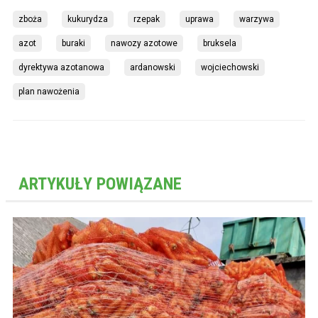
zboża
kukurydza
rzepak
uprawa
warzywa
azot
buraki
nawozy azotowe
bruksela
dyrektywa azotanowa
ardanowski
wojciechowski
plan nawożenia
ARTYKUŁY POWIĄZANE