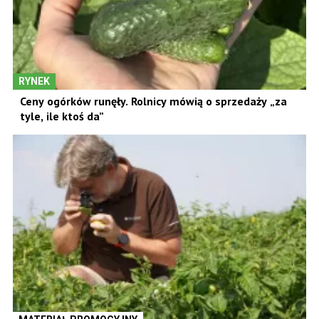
RYNEK
Ceny ogórków runęły. Rolnicy mówią o sprzedaży „za
tyle, ile ktoś da”