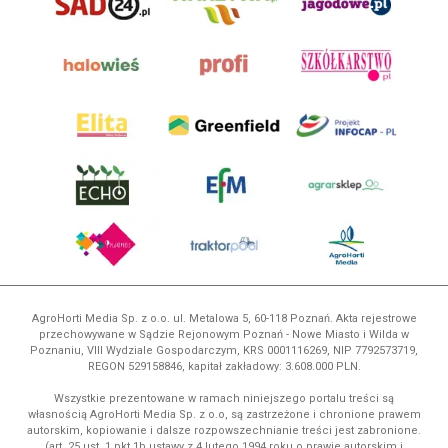
AgroHorti Media Sp. z o.o. ul. Metalowa 5, 60-118 Poznań. Akta rejestrowe
przechowywane w Sądzie Rejonowym Poznań - Nowe Miasto i Wilda w
Poznaniu, VIII Wydziale Gospodarczym, KRS 0001116269, NIP 7792573719,
REGON 529158846, kapitał zakładowy: 3.608.000 PLN.
Wszystkie prezentowane w ramach niniejszego portalu treści są
własnością AgroHorti Media Sp. z o.o, są zastrzeżone i chronione prawem
autorskim, kopiowanie i dalsze rozpowszechnianie treści jest zabronione.
(art. 25 ust. 1 pkt 1b ustawy z 4 lutego 1994 roku o prawie autorskim i