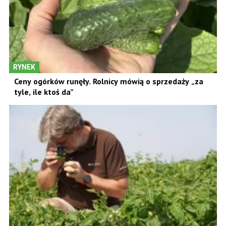
RYNEK
Ceny ogórków runęły. Rolnicy mówią o sprzedaży „za
tyle, ile ktoś da”