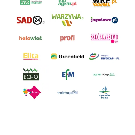
AgroHorti Media Sp. z o.o. ul. Metalowa 5, 60-118 Poznań. Akta rejestrowe
przechowywane w Sądzie Rejonowym Poznań - Nowe Miasto i Wilda w
Poznaniu, VIII Wydziale Gospodarczym, KRS 0001116269, NIP 7792573719,
REGON 529158846, kapitał zakładowy: 3.608.000 PLN.