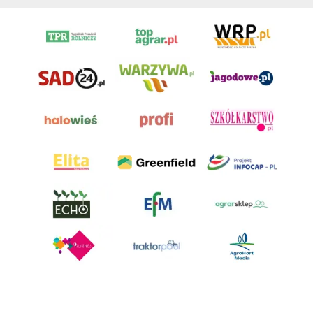
AgroHorti Media Sp. z o.o. ul. Metalowa 5, 60-118 Poznań. Akta rejestrowe
przechowywane w Sądzie Rejonowym Poznań - Nowe Miasto i Wilda w