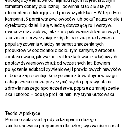
edukacja żywieniowa od najmłodszych lat jest istotnym
tematem debaty publicznej i powinna stać się stałym
elementem edukacji już od pierwszych klas. – W tej edycji
kampanii „5 porcji warzyw, owoców lub soku” nauczyciele i
dyrektorzy, dzielili się wiedzą dotyczącą roli warzyw,
owoców oraz soków, także w opakowaniach kartonowych,
z uczniami, przyczyniając się do bardziej efektywnego
popularyzowania wiedzy na temat znaczenia tych
produktów w codziennej diecie. Tym samym, zwrócona
została uwaga, jak ważne jest kształtowanie właściwych
postaw żywieniowych już od wczesnych lat. Bowiem
połączenie edukacji żywieniowej i prawidłowych nawyków
u dzieci zaprocentuje korzyściami zdrowotnymi w ciągu
całego życia i może przyczynić się do poprawy stanu
zdrowia naszego społeczeństwa, poprzez zmniejszenie
skali chorób – dodaje prof. dr hab. Krystyna Gutkowska.
Teoria w praktyce
Pomimo sukcesu tej edycji kampanii i dużego
zainteresowania programem dla szkół, wyzwaniem nadal