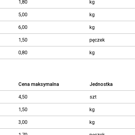
1,80
kg
5,00
kg
6,00
kg
1,50
pęczek
0,80
kg
Cena maksymalna
Jednostka
4,50
szt
1,50
kg
3,00
kg
1,70
pęczek