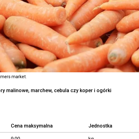
armers market.
y malinowe, marchew, cebula czy koper i ogórki
Cena maksymalna
Jednostka
9,00
kg