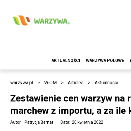
AKTUALNOŚCI
WARZYWA POLOWE
warzywa.pl
>
WiOM
>
Articles
>
Aktualności
Zestawienie cen warzyw na r
marchew z importu, a za ile 
Autor:
Patrycja Bernat
Data: 20 kwietnia 2022