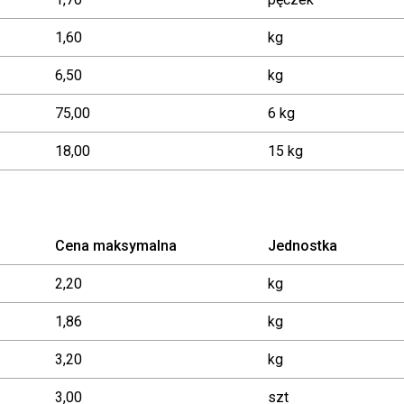
1,60
kg
6,50
kg
75,00
6 kg
18,00
15 kg
Cena maksymalna
Jednostka
2,20
kg
1,86
kg
3,20
kg
3,00
szt