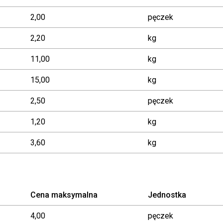
2,00
pęczek
2,20
kg
11,00
kg
15,00
kg
2,50
pęczek
1,20
kg
3,60
kg
Cena maksymalna
Jednostka
4,00
pęczek