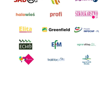
AgroHorti Media Sp. z o.o. ul. Metalowa 5, 60-118 Poznań. Akta rejestrowe
przechowywane w Sądzie Rejonowym Poznań - Nowe Miasto i Wilda w
Poznaniu, VIII Wydziale Gospodarczym, KRS 0001116269, NIP 7792573719,
REGON 529158846, kapitał zakładowy: 3.608.000 PLN.
Wszystkie prezentowane w ramach niniejszego portalu treści są
własnością AgroHorti Media Sp. z o.o, są zastrzeżone i chronione prawem
autorskim, kopiowanie i dalsze rozpowszechnianie treści jest zabronione.
(art. 25 ust. 1 pkt 1b ustawy z 4 lutego 1994 roku o prawie autorskim i