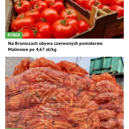
RYNEK
Na Broniszach ubywa czerwonych pomidorów.
Malinowe po 4,67 zł/kg