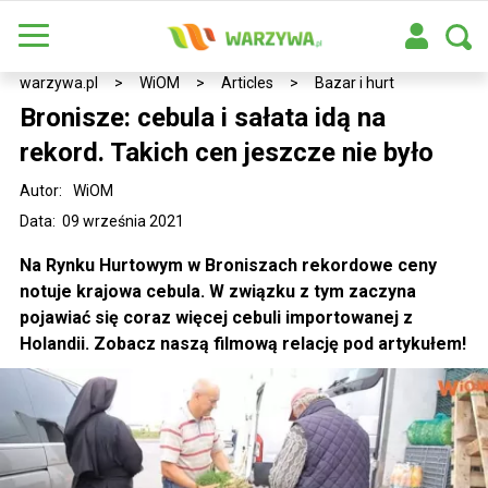
warzywa.pl
>
WiOM
>
Articles
>
Bazar i hurt
Bronisze: cebula i sałata idą na
rekord. Takich cen jeszcze nie było
Autor:
WiOM
Data: 09 września 2021
Na Rynku Hurtowym w Broniszach rekordowe ceny
notuje krajowa cebula. W związku z tym zaczyna
pojawiać się coraz więcej cebuli importowanej z
Holandii. Zobacz naszą filmową relację pod artykułem!