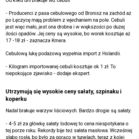
Od kilku dni brakuje też cebuli.
- Producenci z pasa cebulowego od Bronisz na zachód aż
po Łęczycę mają problem z wjechaniem na pole. Cebuli
jest więc mało, jest ona drobna i w większości po dużej
ilości opadów. Jej ceny są wysokie, bo worek kosztuje aż
17 -18 zł - zaznacza Kmera.
Cebulową lukę podażową wypełnia import z Holandii.
- Kilogram importowanej cebuli kosztuje ok 1 zł. To
niepokojące zjawisko - dodaje ekspert.
Utrzymują się wysokie ceny sałaty, szpinaku i
koperku
Nadal brakuje warzyw liściowych. Bardzo drogie są sałaty.
- 4-5 zł za główkę sałaty lodowej to cena niespotykana o
tej porze roku. Rekordy bije też sałata masłowa. Wcześniej
słabo rosła, bo było za gorąco w tunelach, teraz z kolei