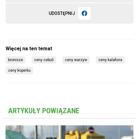
UDOSTĘPNIJ
bronisze
ceny cebuli
ceny warzyw
ceny kalafiora
ceny koperku
ARTYKUŁY POWIĄZANE