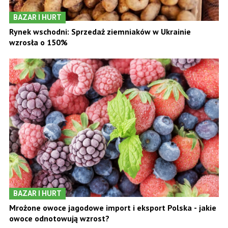
BAZAR I HURT
Rynek wschodni: Sprzedaż ziemniaków w Ukrainie
wzrosła o 150%
BAZAR I HURT
Mrożone owoce jagodowe import i eksport Polska - jakie
owoce odnotowują wzrost?