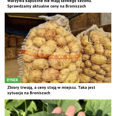
Warzywa kapustne nie mają łatwego sezonu.
Sprawdzamy aktualne ceny na Broniszach
RYNEK
Zbiory trwają, a ceny stoją w miejscu. Taka jest
sytuacja na Broniszach