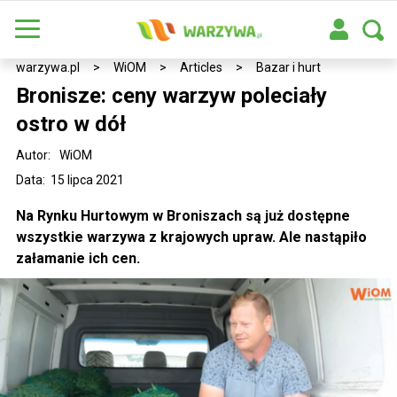
warzywa.pl
>
WiOM
>
Articles
>
Bazar i hurt
Bronisze: ceny warzyw poleciały
ostro w dół
Autor:
WiOM
Data: 15 lipca 2021
Na Rynku Hurtowym w Broniszach są już dostępne
wszystkie warzywa z krajowych upraw. Ale nastąpiło
załamanie ich cen.