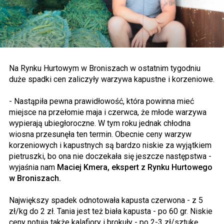
Na Rynku Hurtowym w Broniszach w ostatnim tygodniu
duże spadki cen zaliczyły warzywa kapustne i korzeniowe.
- Nastąpiła pewna prawidłowość, która powinna mieć
miejsce na przełomie maja i czerwca, że młode warzywa
wypierają ubiegłoroczne. W tym roku jednak chłodna
wiosna przesunęła ten termin. Obecnie ceny warzyw
korzeniowych i kapustnych są bardzo niskie za wyjątkiem
pietruszki, bo ona nie doczekała się jeszcze następstwa -
wyjaśnia nam
Maciej Kmera, ekspert z Rynku Hurtowego
w Broniszach.
Największy spadek odnotowała kapusta czerwona - z 5
zł/kg do 2 zł. Tania jest też biała kapusta - po 60 gr. Niskie
ceny notują także kalafiory i brokuły - po 2-3 zł/sztukę.