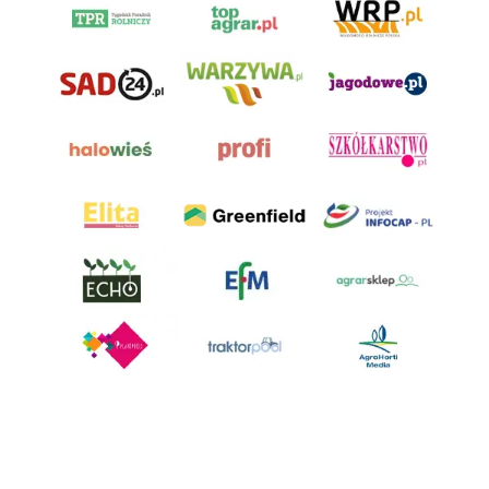
AgroHorti Media Sp. z o.o. ul. Metalowa 5, 60-118 Poznań. Akta rejestrowe
przechowywane w Sądzie Rejonowym Poznań - Nowe Miasto i Wilda w
Poznaniu, VIII Wydziale Gospodarczym, KRS 0001116269, NIP 7792573719,
REGON 529158846, kapitał zakładowy: 3.608.000 PLN.