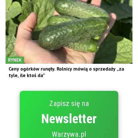
RYNEK
Ceny ogórków runęły. Rolnicy mówią o sprzedaży „za
tyle, ile ktoś da”
Zapisz się na
Newsletter
Warzywa.pl