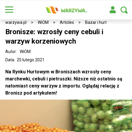
warzywa.pl
>
WiOM
>
Articles
>
Bazar i hurt
Bronisze: wzrosły ceny cebuli i
warzyw korzeniowych
Autor:
WiOM
Data: 25 lutego 2021
Na Rynku Hurtowym w Broniszach wzrosły ceny
marchewki, cebuli i pietruszki. Niższe niż ostatnio są
natomiast ceny warzyw z importu. Oglądaj relację z
Bronisz pod artykułem!