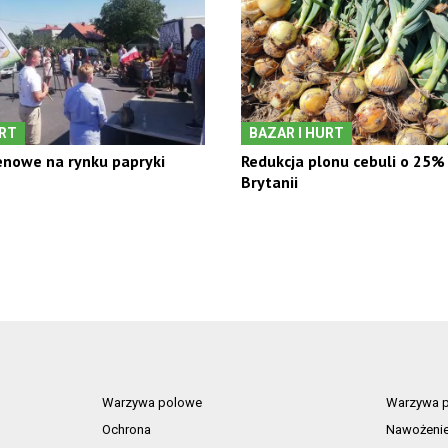
URT
BAZAR I HURT
nowe na rynku papryki
Redukcja plonu cebuli o 25% 
Brytanii
Warzywa polowe
Warzywa p
Ochrona
Nawożeni