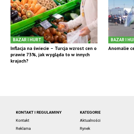
BAZAR I HURT
BAZAR I H
Inflacja na świecie – Turcja wzrost cen o
Anomalie ce
prawie 73%, jak wygląda to w innych
krajach?
KONTAKT I REGULAMINY
KATEGORIE
Kontakt
Aktualności
Reklama
Rynek