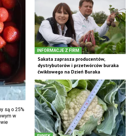
INFORMACJE Z FIRM
Sakata zaprasza producentów,
dystrybutorów i przetwórców buraka
ćwikłowego na Dzień Buraka
ny są o 25%
rtowym w
owie
RYNEK