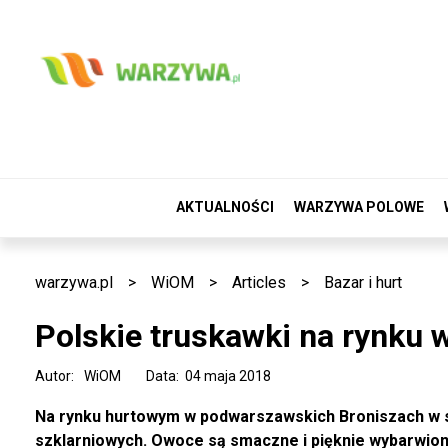
AKTUALNOŚCI
WARZYWA POLOWE
warzywa.pl
>
WiOM
>
Articles
>
Bazar i hurt
Polskie truskawki na rynku 
Autor:
WiOM
Data: 04 maja 2018
Na rynku hurtowym w podwarszawskich Broniszach w sp
szklarniowych. Owoce są smaczne i pięknie wybarwione