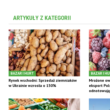
ARTYKUŁY Z KATEGORII
BAZAR I HURT
BAZAR I H
Rynek wschodni: Sprzedaż ziemniaków
Mrożone ow
w Ukrainie wzrosła o 150%
eksport Pol
odnotowują