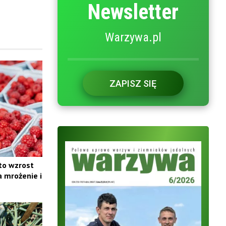
Newsletter
Warzywa.pl
ZAPISZ SIĘ
 to wzrost
a mrożenie i