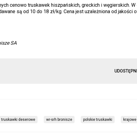
ych cenowo truskawek hiszpańskich, greckich i węgierskich. W 
awane są od 10 do 18 zł/kg. Cena jest uzależniona od jakości 
isze SA
UDOSTĘPN
truskawki deserowe
wr-srh bronisze
polskie truskawki
krajowe