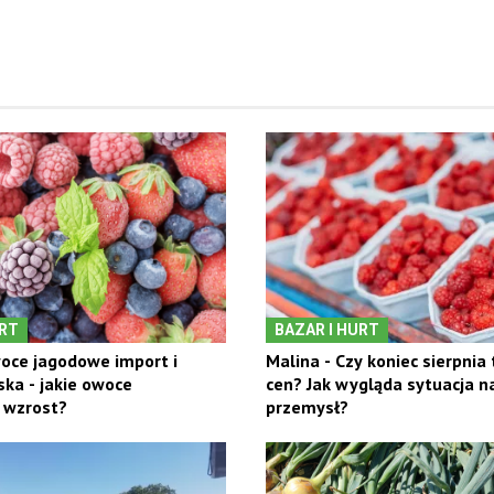
URT
BAZAR I HURT
oce jagodowe import i
Malina - Czy koniec sierpnia
ska - jakie owoce
cen? Jak wygląda sytuacja n
 wzrost?
przemysł?