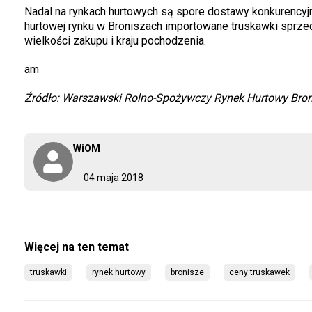
Nadal na rynkach hurtowych są spore dostawy konkurencyjn
hurtowej rynku w Broniszach importowane truskawki sprzed
wielkości zakupu i kraju pochodzenia.
am
Źródło: Warszawski Rolno-Spożywczy Rynek Hurtowy Bron
WiOM
04 maja 2018
truskawki
rynek hurtowy
bronisze
ceny truskawek