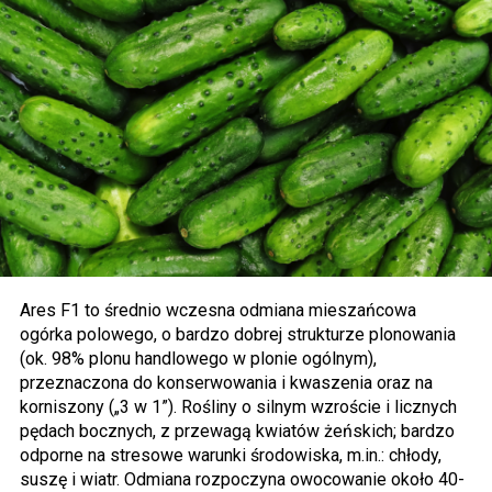
Ares F1 to średnio wczesna odmiana mieszańcowa
ogórka polowego, o bardzo dobrej strukturze plonowania
(ok. 98% plonu handlowego w plonie ogólnym),
przeznaczona do konserwowania i kwaszenia oraz na
korniszony („3 w 1”). Rośliny o silnym wzroście i licznych
pędach bocznych, z przewagą kwiatów żeńskich; bardzo
odporne na stresowe warunki środowiska, m.in.: chłody,
suszę i wiatr. Odmiana rozpoczyna owocowanie około 40-