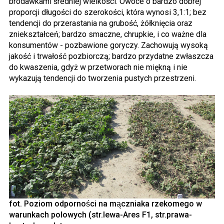
brodawkami średniej wielkości. Owoce o bardzo dobrej
proporcji długości do szerokości, która wynosi 3,1:1; bez
tendencji do przerastania na grubość, żółknięcia oraz
zniekształceń; bardzo smaczne, chrupkie, i co ważne dla
konsumentów - pozbawione goryczy. Zachowują wysoką
jakość i trwałość pozbiorczą; bardzo przydatne zwłaszcza
do kwaszenia, gdyż w przetworach nie miękną i nie
wykazują tendencji do tworzenia pustych przestrzeni.
fot. Poziom odporności na mączniaka rzekomego w
warunkach polowych (str.lewa-Ares F1, str.prawa-