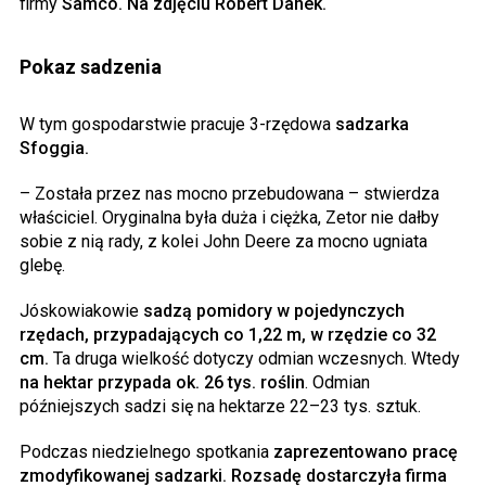
firmy
Samco. Na zdjęciu Robert Danek.
Pokaz sadzenia
W tym gospodarstwie pracuje 3-rzędowa
sadzarka
Sfoggia.
– Została przez nas mocno przebudowana – stwierdza
właściciel. Oryginalna była duża i ciężka, Zetor nie dałby
sobie z nią rady, z kolei John Deere za mocno ugniata
glebę.
Jóskowiakowie
sadzą pomidory w pojedynczych
rzędach, przypadających co 1,22 m, w rzędzie co 32
cm.
Ta druga wielkość dotyczy odmian wczesnych. Wtedy
na hektar przypada ok. 26 tys. roślin
. Odmian
późniejszych sadzi się na hektarze 22–23 tys. sztuk.
Podczas niedzielnego spotkania
zaprezentowano pracę
zmodyfikowanej sadzarki. Rozsadę dostarczyła firma