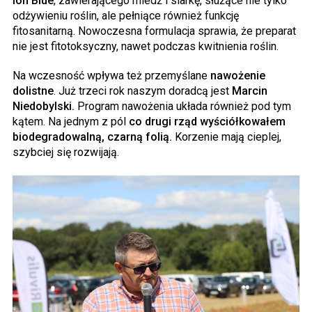
Ion Blue
, zawierającego miedź i siarkę, służące nie tylko
odżywieniu roślin, ale pełniące również funkcję
fitosanitarną. Nowoczesna formulacja sprawia, że preparat
nie jest fitotoksyczny, nawet podczas kwitnienia roślin.
Na wczesność wpływa też przemyślane
nawożenie
dolistne
. Już trzeci rok naszym doradcą jest
Marcin
Niedobylski.
Program nawożenia układa również pod tym
kątem. Na jednym z pól
co drugi rząd wyściółkowałem
biodegradowalną, czarną folią.
Korzenie mają cieplej,
szybciej się rozwijają.