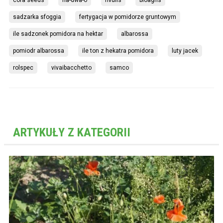
sadzarka sfoggia
fertygacja w pomidorze gruntowym
ile sadzonek pomidora na hektar
albarossa
pomiodr albarossa
ile ton z hekatra pomidora
luty jacek
rolspec
vivaibacchetto
samco
ARTYKUŁY Z KATEGORII