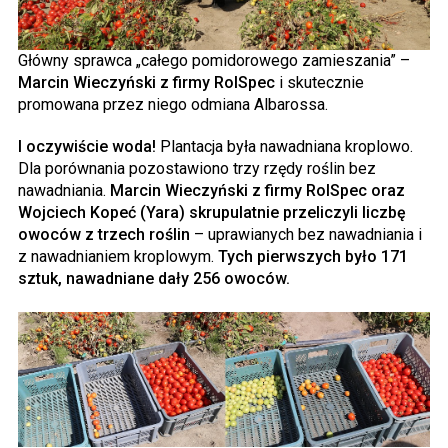
Główny sprawca „całego pomidorowego zamieszania” –
Marcin Wieczyński z firmy RolSpec
i skutecznie
promowana przez niego odmiana Albarossa.
I oczywiście woda!
Plantacja była nawadniana kroplowo.
Dla porównania pozostawiono trzy rzędy roślin bez
nawadniania.
Marcin Wieczyński z firmy RolSpec oraz
Wojciech Kopeć (Yara) skrupulatnie przeliczyli liczbę
owoców z trzech roślin
– uprawianych bez nawadniania i
z nawadnianiem kroplowym.
Tych pierwszych było 171
sztuk, nawadniane dały 256 owoców.