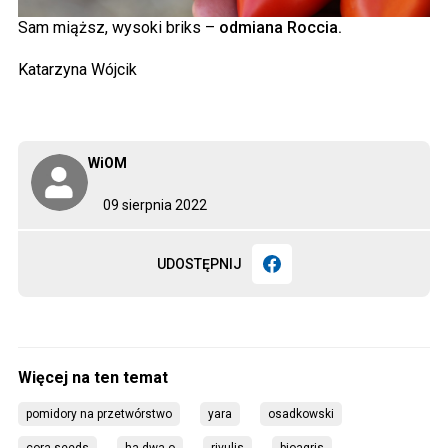
Sam miąższ, wysoki briks –
odmiana Roccia.
Katarzyna Wójcik
WiOM
09 sierpnia 2022
UDOSTĘPNIJ
pomidory na przetwórstwo
yara
osadkowski
cora seeds
ha-dwa-o
rivulis
bioagris