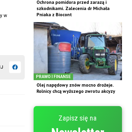
Ochrona pomidora przed zarazą i
szkodnikami. Zalecenia dr Michała
Pniaka z Biocont
dy w
IJ
PRAWO I FINANSE
Olej napędowy znów mocno drożeje.
Rolnicy chcą wyższego zwrotu akcyzy
Zapisz się na