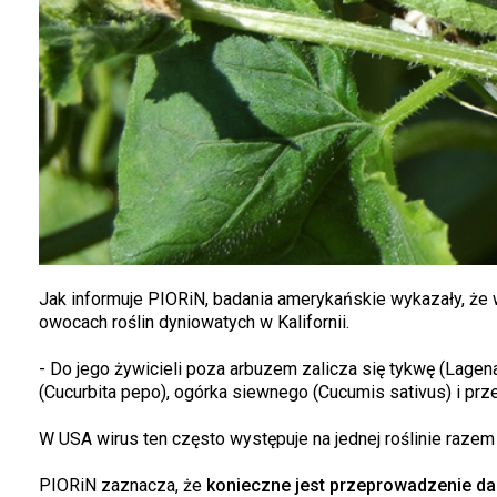
Jak informuje PIORiN, badania amerykańskie wykazały, że wi
owocach roślin dyniowatych w Kalifornii.
- Do jego żywicieli poza arbuzem zalicza się tykwę (Lagena
(Cucurbita pepo), ogórka siewnego (Cucumis sativus) i pr
W USA wirus ten często występuje na jednej roślinie raze
PIORiN zaznacza, że
konieczne jest przeprowadzenie da