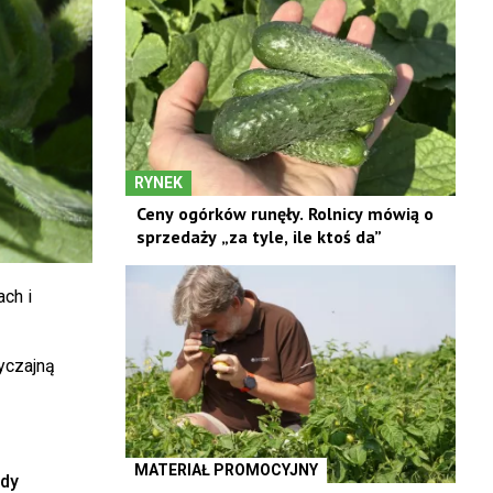
RYNEK
Ceny ogórków runęły. Rolnicy mówią o
sprzedaży „za tyle, ile ktoś da”
ach i
wyczajną
MATERIAŁ PROMOCYJNY
ody