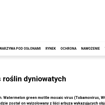
WARZYWA POD OSŁONAMI
RYNEK
OCHRONA
NAWOŻENIE
 roślin dyniowatych
ch. Watermelon green mottle mosaic virus (Tobamovirus,
gdzie został on wyizolowany z liści arbuza wykazujących ob