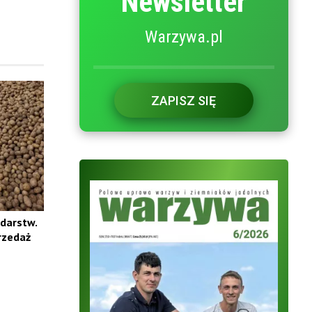
Newsletter
Warzywa.pl
ZAPISZ SIĘ
darstw.
przedaż