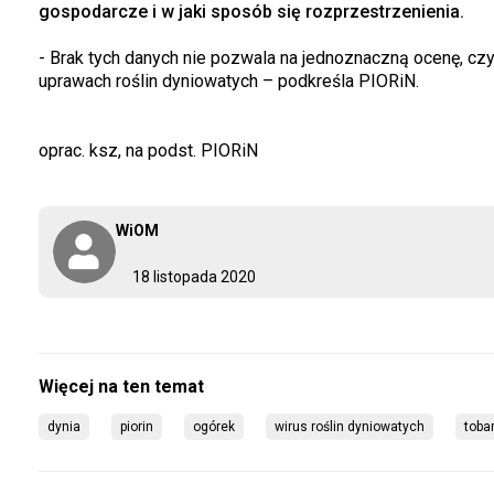
gospodarcze i w jaki sposób się rozprzestrzenienia.
- Brak tych danych nie pozwala na jednoznaczną ocenę, c
uprawach roślin dyniowatych – podkreśla PIORiN.
oprac. ksz, na podst. PIORiN
WiOM
18 listopada 2020
dynia
piorin
ogórek
wirus roślin dyniowatych
toba