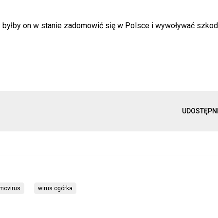
zy byłby on w stanie zadomowić się w Polsce i wywoływać szko
UDOSTĘPN
movirus
wirus ogórka