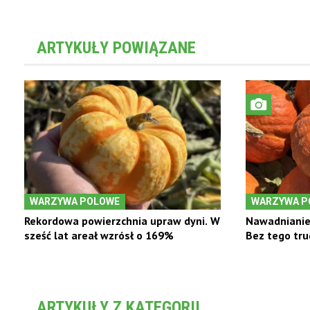
ARTYKUŁY POWIĄZANE
WARZYWA POLOWE
WARZYWA P
Rekordowa powierzchnia upraw dyni. W
Nawadnianie
sześć lat areał wzrósł o 169%
Bez tego tru
ARTYKUŁY Z KATEGORII