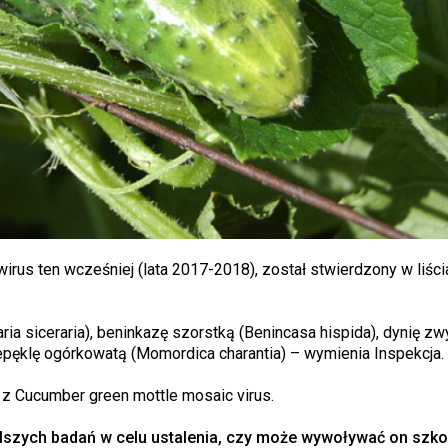
rus ten wcześniej (lata 2017-2018), został stwierdzony w liści
ria siceraria), beninkazę szorstką (Benincasa hispida), dynię z
zepęklę ogórkowatą (Momordica charantia) – wymienia Inspekcja.
m z Cucumber green mottle mosaic virus.
lszych badań w celu ustalenia, czy może wywoływać on szk