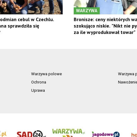
WARZYWA
 odmian cebul w Czechlu.
Bronisze: ceny niektórych w
na sprawdziła się
szokująco niskie. "Nikt nie py
?
za ile wyprodukował towar"
Warzywa polowe
Warzywa p
Ochrona
Nawożeni
Uprawa