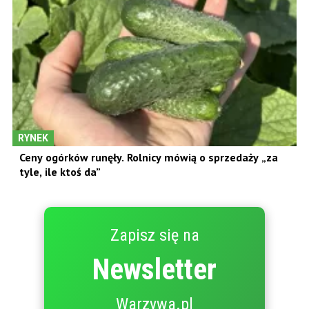
RYNEK
Ceny ogórków runęły. Rolnicy mówią o sprzedaży „za
tyle, ile ktoś da”
Zapisz się na
Newsletter
Warzywa.pl