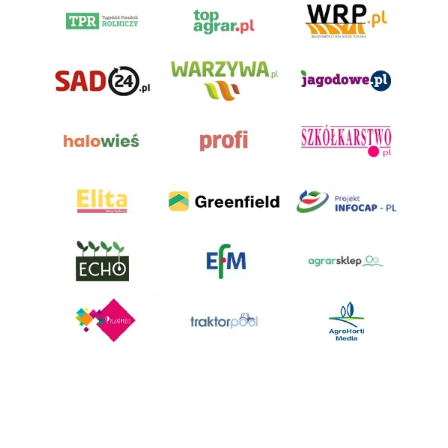
AgroHorti Media Sp. z o.o. ul. Metalowa 5, 60-118 Poznań. Akta rejestrowe
przechowywane w Sądzie Rejonowym Poznań - Nowe Miasto i Wilda w
Poznaniu, VIII Wydziale Gospodarczym, KRS 0001116269, NIP 7792573719,
REGON 529158846, kapitał zakładowy: 3.608.000 PLN.