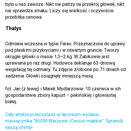
było u nas zawsze. Nikt nie patrzy na przekrój główek, nikt
nie sprawdza smaku. Liczy się wielkość i oczywiście
przebitka cenowa.
Thalys
Odmiana wczesna w typie Farao. Przeznaczona do uprawy
pod płaskimi przykryciami i w otwartym gruncie. Tworzy
okrągłe główki o masie 1,5–2 kg. W Żabikowie jest
uprawiana po raz drugi. Hodowca deklaruje 63-dniową
wegetację tej odmiany. Tu zdjęcie zrobione po 71 dniach od
sadzenia. Główki osiągnęły mniejszą masę.
fot. Jan (z lewej) i Marek Mydlarzowie. 10 czerwca w ich
gospodarstwie zbiory kapust – pekińskiej i głowiastej
białej.
Cały artykuł
przeczytasz w lipcowym wydaniu
miesięcznika "WiOM Warzywa i Owoce miękkie". Sprawdź
naszą ofertę!