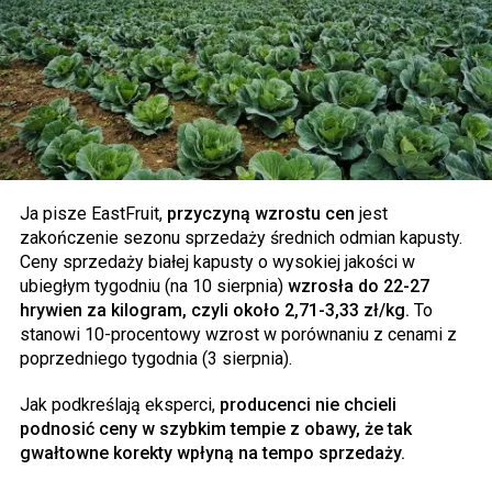
Ja pisze EastFruit,
przyczyną wzrostu cen
jest
zakończenie sezonu sprzedaży średnich odmian kapusty.
Ceny sprzedaży białej kapusty o wysokiej jakości w
ubiegłym tygodniu (na 10 sierpnia)
wzrosła do 22-27
hrywien za kilogram, czyli około 2,71-3,33 zł/kg.
To
stanowi 10-procentowy wzrost w porównaniu z cenami z
poprzedniego tygodnia (3 sierpnia).
Jak podkreślają eksperci,
producenci nie chcieli
podnosić ceny w szybkim tempie z obawy, że tak
gwałtowne korekty wpłyną na tempo sprzedaży.