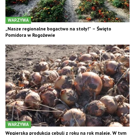
WARZYWA
„Nasze regionalne bogactwo na stoły!” – Święto
Pomidora w Rogożewie
WARZYWA
Węgierska produkcja cebuli z roku na rok maleje. W tym