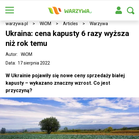
warzywa.pl
>
WiOM
>
Articles
>
Warzywa
Ukraina: cena kapusty 6 razy wyższa
niż rok temu
Autor:
WiOM
Data: 17 sierpnia 2022
W Ukrainie pojawiły się nowe ceny sprzedaży białej
kapusty – wykazano znaczny wzrost. Co jest
przyczyną?