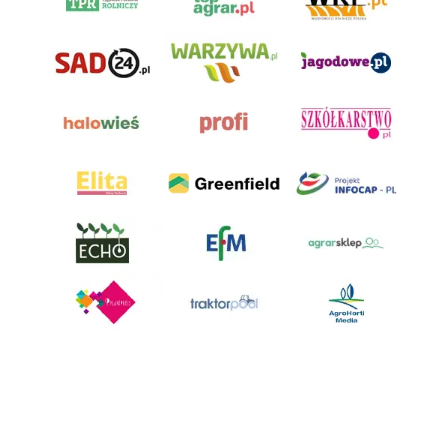
AgroHorti Media Sp. z o.o. ul. Metalowa 5, 60-118 Poznań. Akta rejestrowe
przechowywane w Sądzie Rejonowym Poznań - Nowe Miasto i Wilda w
Poznaniu, VIII Wydziale Gospodarczym, KRS 0001116269, NIP 7792573719,
REGON 529158846, kapitał zakładowy: 3.608.000 PLN.