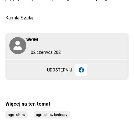
Kamila Szałaj
WiOM
02 czerwca 2021
UDOSTĘPNIJ
agro show
agro show bednary