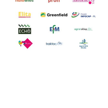
AgroHorti Media Sp. z o.o. ul. Metalowa 5, 60-118 Poznań. Akta rejestrowe
przechowywane w Sądzie Rejonowym Poznań - Nowe Miasto i Wilda w
Poznaniu, VIII Wydziale Gospodarczym, KRS 0001116269, NIP 7792573719,
REGON 529158846, kapitał zakładowy: 3.608.000 PLN.
Wszystkie prezentowane w ramach niniejszego portalu treści są
własnością AgroHorti Media Sp. z o.o, są zastrzeżone i chronione prawem
autorskim, kopiowanie i dalsze rozpowszechnianie treści jest zabronione.
(art. 25 ust. 1 pkt 1b ustawy z 4 lutego 1994 roku o prawie autorskim i
prawach pokrewnych.