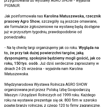
przygotowania do wystawy AGRO SHOW - wyjaśnia
PIGMiUR.
Jak poinformowała nas
Karolina Matuszewska, rzecznik
prasowy Agro Show
, szczegóły są jeszcze omawiane,
ale formularze zgłoszeniowe na wystawę będą dostępne
już w przyszłym tygodniu, prawdopodobnie od
poniedziałku.
- Na tę chwilę targi organizujemy jak co roku.
Wygląda na
to, że przy tak dużej powierzchni targów, jaką
dysponujemy, spokojnie będziemy mogli gościć, jak co
roku, 150 tys. osób.
Już dziś serdecznie zapraszamy w
dniach 24-26 września - wyjaśniła nam Karolina
Matuszewska.
Międzynarodowa Wystawa Rolnicza AGRO SHOW
organizowana jest przez Polską Izbę Gospodarczą
Maszyn i Urządzeń Rolniczych od 1999 roku. Każdego
roku na wystawie prezentuje się ok. 800 firm w szeroko
pojętej branży rolniczej, z czego 120 to firmy zagraniczne.