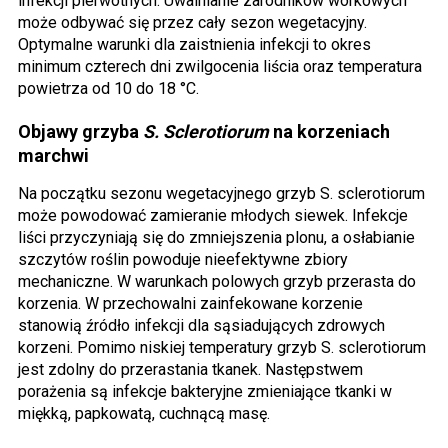
infekcji pierwotnych. Uwalnianie zarodników workowych
może odbywać się przez cały sezon wegetacyjny.
Optymalne warunki dla zaistnienia infekcji to okres
minimum czterech dni zwilgocenia liścia oraz temperatura
powietrza od 10 do 18 °C.
Objawy grzyba
S. Sclerotiorum
na korzeniach
marchwi
Na początku sezonu wegetacyjnego grzyb S. sclerotiorum
może powodować zamieranie młodych siewek. Infekcje
liści przyczyniają się do zmniejszenia plonu, a osłabianie
szczytów roślin powoduje nieefektywne zbiory
mechaniczne. W warunkach polowych grzyb przerasta do
korzenia. W przechowalni zainfekowane korzenie
stanowią źródło infekcji dla sąsiadujących zdrowych
korzeni. Pomimo niskiej temperatury grzyb S. sclerotiorum
jest zdolny do przerastania tkanek. Następstwem
porażenia są infekcje bakteryjne zmieniające tkanki w
miękką, papkowatą, cuchnącą masę.