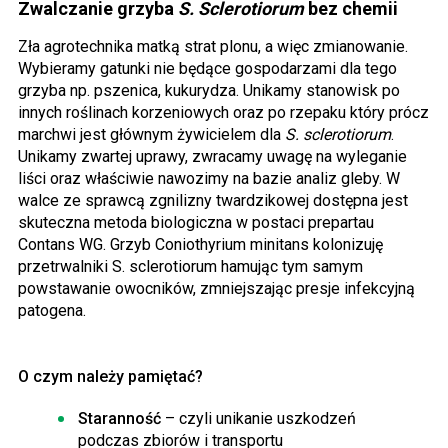
Zwalczanie grzyba
S. Sclerotiorum
bez chemii
Zła agrotechnika matką strat plonu, a więc zmianowanie.
Wybieramy gatunki nie będące gospodarzami dla tego
grzyba np. pszenica, kukurydza. Unikamy stanowisk po
innych roślinach korzeniowych oraz po rzepaku który prócz
marchwi jest głównym żywicielem dla
S. sclerotiorum
.
Unikamy zwartej uprawy, zwracamy uwagę na wyleganie
liści oraz właściwie nawozimy na bazie analiz gleby. W
walce ze sprawcą zgnilizny twardzikowej dostępna jest
skuteczna metoda biologiczna w postaci prepartau
Contans WG. Grzyb Coniothyrium minitans kolonizuję
przetrwalniki S. sclerotiorum hamując tym samym
powstawanie owocników, zmniejszając presje infekcyjną
patogena.
O czym należy pamiętać?
Staranność
– czyli unikanie uszkodzeń
podczas zbiorów i transportu