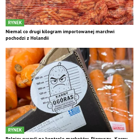
RYNEK
Niemal co drugi kilogram importowanej marchwi
pochodzi z Holandii
RYNEK
Rolnicy ruszyli na kontrole marketów. Pierwszy „Karny