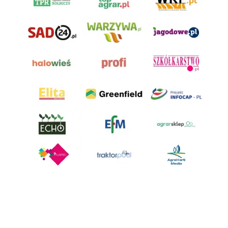
AgroHorti Media Sp. z o.o. ul. Metalowa 5, 60-118 Poznań. Akta rejestrowe
przechowywane w Sądzie Rejonowym Poznań - Nowe Miasto i Wilda w
Poznaniu, VIII Wydziale Gospodarczym, KRS 0001116269, NIP 7792573719,
REGON 529158846, kapitał zakładowy: 3.608.000 PLN.