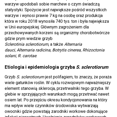
warzyw upodobali sobie marchew o czym świadczą
statystyki. Spożycie jest największe pośród wszystkich
warzyw i wynosi prawie 7 kg na osobę oraz produkcja
która w roku 2018 wynosiła 740 tys. ton i była największa
w Unii europejskiej. Głównym zagrożeniem dla
przechowywanych korzeni są organizmy chorobotwórcze
gdzie prym wiedzie grzyb
Sclerotinia sclerotiorum
, a także
Alternaria
dauci, Alternaria radicina, Botrytis cinerea, Rhizoctonia
solani, R. carotae
.
Etiologia i epidemiologia grzyba
S. sclerotiorum
Grzyb
S. sclerotiorum
jest polifagiem, to znaczy, że poraża
wiele gatunków roślin. W cyklu rozwojowym najważniejszy
element stanowią sklerocja, przetrwalniki tego grzyba. W
glebie w sprzyjających warunkach mogą przetrwać nawet
osiem lat. Po przejściu okresu kondycjonowania na który
ma wpływ wiele czynników środowiska wytwarzają
owocniki gdzie powstają zarodniki workowe dokonujące