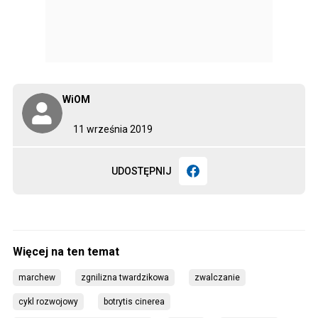
WiOM
11 września 2019
UDOSTĘPNIJ
marchew
zgnilizna twardzikowa
zwalczanie
cykl rozwojowy
botrytis cinerea