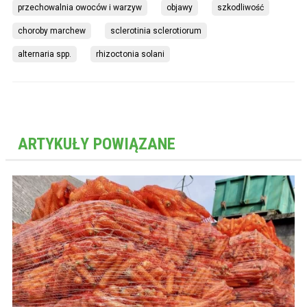
przechowalnia owoców i warzyw
objawy
szkodliwość
choroby marchew
sclerotinia sclerotiorum
alternaria spp.
rhizoctonia solani
ARTYKUŁY POWIĄZANE