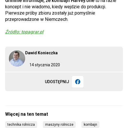
Grimme informuje, że kombajn Harvey.one
to na razie
koncept i nie wiadomo, kiedy wejdzie do produkcji.
Pierwsze próby zbioru zostały już pomyślnie
przeprowadzone w Niemczech.
Źródło: topagrar.pl
Dawid Konieczka
14 stycznia 2020
UDOSTĘPNIJ
technika rolnicza
maszyny rolnicze
kombajn