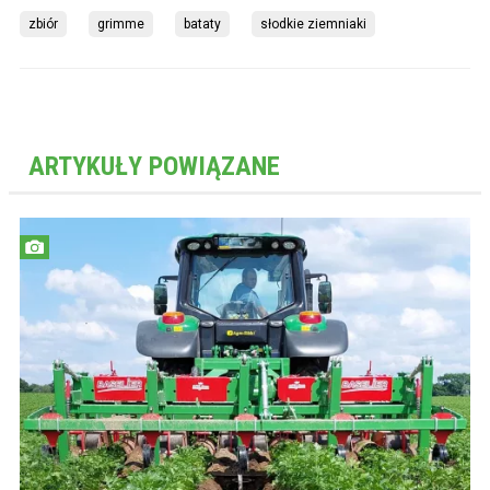
zbiór
grimme
bataty
słodkie ziemniaki
ARTYKUŁY POWIĄZANE