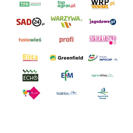
AgroHorti Media Sp. z o.o. ul. Metalowa 5, 60-118 Poznań. Akta rejestrowe
przechowywane w Sądzie Rejonowym Poznań - Nowe Miasto i Wilda w
Poznaniu, VIII Wydziale Gospodarczym, KRS 0001116269, NIP 7792573719,
REGON 529158846, kapitał zakładowy: 3.608.000 PLN.