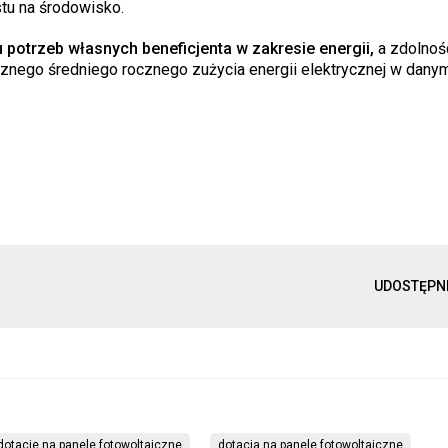
stu na środowisko.
 potrzeb własnych beneficjenta w zakresie energii,
a zdolnoś
cznego średniego rocznego zużycia energii elektrycznej w dany
UDOSTĘPN
dotacje na panele fotowoltaiczne
dotacja na panele fotowoltaiczne