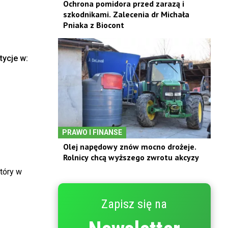
Ochrona pomidora przed zarazą i
szkodnikami. Zalecenia dr Michała
Pniaka z Biocont
ycje w:
PRAWO I FINANSE
Olej napędowy znów mocno drożeje.
Rolnicy chcą wyższego zwrotu akcyzy
tóry w
Zapisz się na