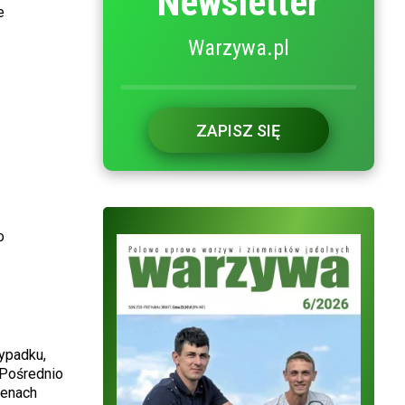
Newsletter
e
Warzywa.pl
ZAPISZ SIĘ
o
ypadku,
 Pośrednio
renach