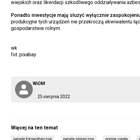
wiejskich oraz likwidacji szkodliwego oddziaływania azbe
Ponadto inwestycje mają służyć wyłącznie zaspokojeniu
produkcyjne tych urządzeń nie przekroczą ekwiwalentu łą
gospodarstwie rolnym.
wk
fot. pixabay
WiOM
25 sierpnia 2022
panele fotowoltaiczne
panele słoneczne
pompy ciepła