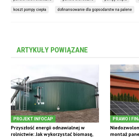
koszt pompy ciepła
dofinansowanie dla gopsodarstw na palene
ARTYKUŁY POWIĄZANE
PROJEKT INFOCAP
PRAWO I FI
Przyszłość energii odnawialnej w
Niedozwolon
rolnictwie: Jak wykorzystać biomasę,
montaż panel