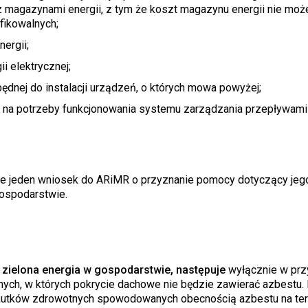
z magazynami energii, z tym że koszt magazynu energii nie moż
fikowalnych;
ergii;
 elektrycznej;
będnej do instalacji urządzeń, o których mowa powyżej;
 na potrzeby funkcjonowania systemu zarządzania przepływami
 jeden wniosek do ARiMR o przyznanie pomocy dotyczący jeg
ospodarstwie.
zielona energia w gospodarstwie, następuje
wyłącznie w prz
anych, w których pokrycie dachowe nie będzie zawierać azbestu.
 skutków zdrowotnych spowodowanych obecnością azbestu na te