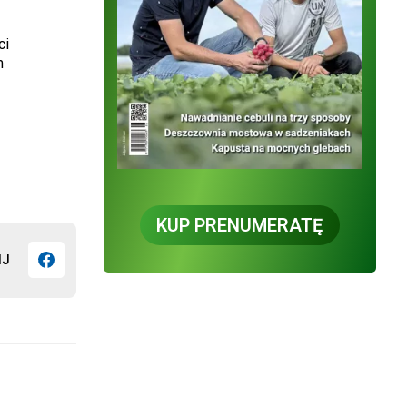
ci
m
KUP PRENUMERATĘ
IJ