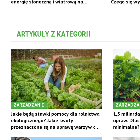
energię słoneczną i wiatrową na
Czego się w
gospodarstwie?
ARTYKUŁY Z KATEGORII
ZARZADZANIE
ZARZADZA
Jakie będą stawki pomocy dla rolnictwa
1,5 miliard
ekologicznego? Jakie kwoty
upraw. Dlac
przeznaczone są na uprawę warzyw czy
minimalne?
zielarską?