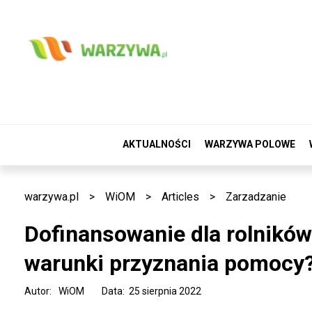
AKTUALNOŚCI
WARZYWA POLOWE
warzywa.pl
>
WiOM
>
Articles
>
Zarzadzanie
Dofinansowanie dla rolników 
warunki przyznania pomocy
Autor:
WiOM
Data: 25 sierpnia 2022