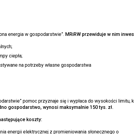
ona energia w gospodarstwie”.
MRiRW przewiduje w nim inwest
lnych;
mpy ciepła;
ystywane na potrzeby własne gospodarstwa
darstwie” pomoc przyznaje się i wypłaca do wysokości limitu, k
dno gospodarstwo, wynosi maksymalnie 150 tys. zł.
następujące koszty:
a energii elektrycznej z promieniowania słonecznego o