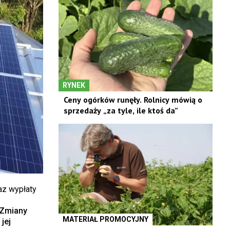
RYNEK
Ceny ogórków runęły. Rolnicy mówią o
sprzedaży „za tyle, ile ktoś da”
az wypłaty
Zmiany
MATERIAŁ PROMOCYJNY
jej