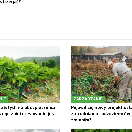
ystrzegać?
NIE
ZARZADZANIE
a złotych na ubezpieczenia
Pojawił się nowy projekt us
zego zainteresowanie jest
zatrudnianiu cudzoziemców –
zmieniło?