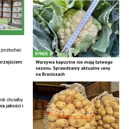
 posłuchać
RYNEK
Warzywa kapustne nie mają łatwego
przejściem
sezonu. Sprawdzamy aktualne ceny
na Broniszach
nik chciałby
ia jakości i