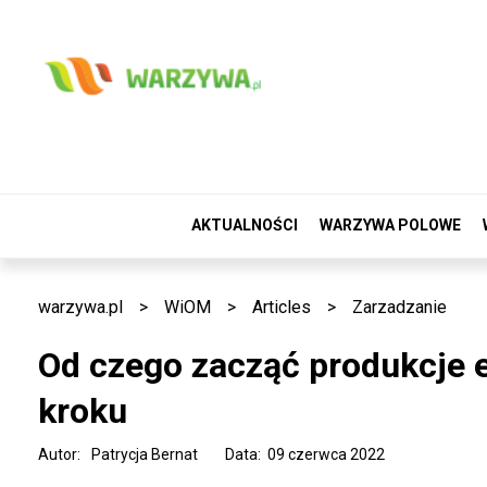
AKTUALNOŚCI
WARZYWA POLOWE
warzywa.pl
>
WiOM
>
Articles
>
Zarzadzanie
Od czego zacząć produkcje e
kroku
Autor:
Patrycja Bernat
Data: 09 czerwca 2022