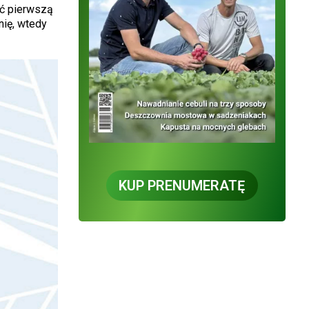
ić pierwszą
nię, wtedy
KUP PRENUMERATĘ