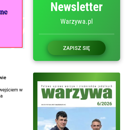
Newsletter
Warzywa.pl
ZAPISZ SIĘ
wie
 wejściem w
ia