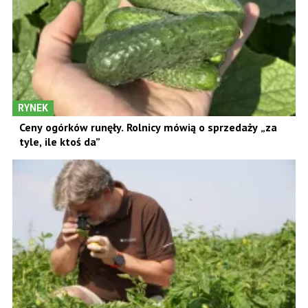
RYNEK
Ceny ogórków runęły. Rolnicy mówią o sprzedaży „za
tyle, ile ktoś da”