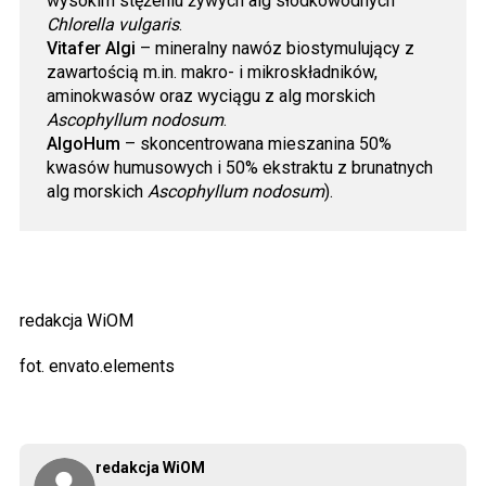
wysokim stężeniu żywych alg słodkowodnych
Chlorella vulgaris
.
Vitafer Algi
– mineralny nawóz biostymulujący z
zawartością m.in. makro- i mikroskładników,
aminokwasów oraz wyciągu z alg morskich
Ascophyllum nodosum
.
AlgoHum
– skoncentrowana mieszanina 50%
kwasów humusowych i 50% ekstraktu z brunatnych
alg morskich
Ascophyllum nodosum
).
redakcja WiOM
fot. envato.elements
redakcja WiOM