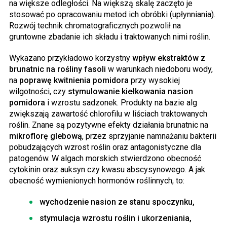
na większe odległości. Na większą skalę zaczęto je
stosować po opracowaniu metod ich obróbki (upłynniania).
Rozwój technik chromatograficznych pozwolił na
gruntowne zbadanie ich składu i traktowanych nimi roślin.
Wykazano przykładowo korzystny
wpływ ekstraktów z
brunatnic na rośliny fasoli
w warunkach niedoboru wody,
na
poprawę kwitnienia pomidora
przy wysokiej
wilgotności, czy
stymulowanie kiełkowania nasion
pomidora
i wzrostu sadzonek. Produkty na bazie alg
zwiększają zawartość chlorofilu w liściach traktowanych
roślin. Znane są pozytywne efekty działania brunatnic na
mikroflorę glebową
, przez sprzyjanie namnażaniu bakterii
pobudzających wzrost roślin oraz antagonistyczne dla
patogenów. W algach morskich stwierdzono obecność
cytokinin oraz auksyn czy kwasu abscysynowego. A jak
obecność wymienionych hormonów roślinnych, to:
wychodzenie nasion ze stanu spoczynku,
stymulacja wzrostu roślin i ukorzeniania,