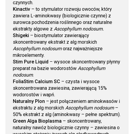
czynnych.
Kinactiv
– to stymulator rozwoju owoców, który
zawiera L-aminokwasy (biologicznie czynne) z
surowca pochodzenia roślinnego oraz naturalne
ekstrakty algowe z
Ascophyllum nodosum.
Shigeki
– biostymulator zawierający
skoncentrowany ekstrakt z alg morskich
Ascophyllum nodosum
oraz najważniejsze
mikroelementy.
Stim Pure Liquid
– wysoce skoncentrowany płynny
preparat na bazie wodorostów
Ascophyllum
nodosum
.
FoliaStim Calcium SC
– czysta i wysoce
skoncentrowana zawiesina, zawierającą 15%
wodorostów i wapń.
Naturalny Plon
– jest połączeniem aminokwasów i
ekstraktu z alg morskich
Ascophyllum nodosum
–
50% ekstrakt z alg (aminokwasy – pełne spektrum).
Green Alga Bioplasma
– skoncentrowany,
naturalny nawóz biologicznie czynny – zawiesina o