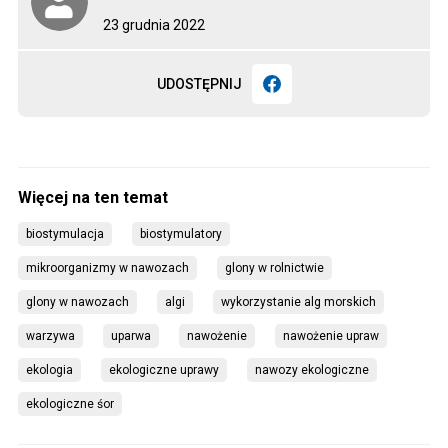
23 grudnia 2022
UDOSTĘPNIJ
biostymulacja
biostymulatory
mikroorganizmy w nawozach
glony w rolnictwie
glony w nawozach
algi
wykorzystanie alg morskich
warzywa
uparwa
nawożenie
nawożenie upraw
ekologia
ekologiczne uprawy
nawozy ekologiczne
ekologiczne śor