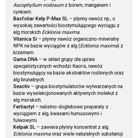
Ascophyllum nodosum
z borem, manganem i
cynkiem.
Basfoliar Kelp P-Max SL
– płynny nawóz np., o
wysokiej zawartości biostymulującego wyciągu z
alg morskich
Ecklonia maxima
.
Vitanica Si
– płynny nawóz organiczno-mineralny
NPK na bazie wyciągów z alg (
Ecklonia maxima
) z
krzemem.
Gama DNA
– w skład grupy dla upraw
specjalistycznych wchodzi Kaoris, nawóz
biostymulujący na bazie ekstraktów roślinnych oraz
alg brunatnych.
Seactiv
– grupa biostymulatorów wytwarzanych na
bazie wyselekcjonowanych aktywnych molekuł z
alg morskich.
Fertiactyl
– nalistno-doglebowe preparaty z
wyciągiem z alg, kwasami humusowymi i
fulwowymi.
Kelpak SL
– zawiera płynny koncentrat z alg
Ecklonia maxima
oraz wiele naturalnych substancji