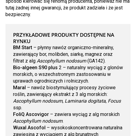
sposób kierować się renomą producenta, ponieważ nie ma
tutaj żadnej innej gwarancji, że produkt zadziała i że jest
bezpieczny.
PRZYKŁADOWE PRODUKTY DOSTĘPNE NA
RYNKU
BM Start
– płynny nawóz organiczno-mineralny,
zawierający bor, molibden, siarkę, magnez oraz
filtrat z alg
Ascophyllum nodosum
(GA142).
Bio-algeen S90 plus
2 – naturalny wyciąg z glonów
morskich, o wszechstronnym zastosowaniu w
uprawach ogrodniczych i rolniczych.
Maral
– nawóz biostymulujący procesy życiowe
roślin, zawierający ekstrakt z 3 alg morskich:
Ascophyllum nodosum
,
Laminaria dogitata
,
Focus
ssp.
FoliQ Ascovigor
– zawiera wyciąg z alg morskich
Ascophyllum nodosum
.
Wuxal Ascofol
– wysokoskoncentrowana naturalna
zawiesina z wyciągiem z alg brunatnych