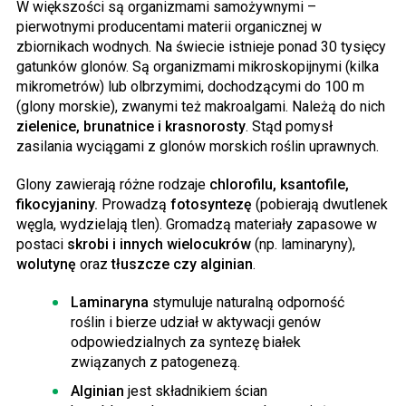
W większości są organizmami samożywnymi –
pierwotnymi producentami materii organicznej w
zbiornikach wodnych. Na świecie istnieje ponad 30 tysięcy
gatunków glonów. Są organizmami mikroskopijnymi (kilka
mikrometrów) lub olbrzymimi, dochodzącymi do 100 m
(glony morskie), zwanymi też makroalgami. Należą do nich
zielenice, brunatnice i krasnorosty
. Stąd pomysł
zasilania wyciągami z glonów morskich roślin uprawnych.
Glony zawierają różne rodzaje
chlorofilu, ksantofile,
fikocyjaniny.
Prowadzą
fotosyntezę
(pobierają dwutlenek
węgla, wydzielają tlen). Gromadzą materiały zapasowe w
postaci
skrobi i innych wielocukrów
(np. laminaryny),
wolutynę
oraz
tłuszcze czy alginian
.
Laminaryna
stymuluje naturalną odporność
roślin i bierze udział w aktywacji genów
odpowiedzialnych za syntezę białek
związanych z patogenezą.
Alginian
jest składnikiem ścian