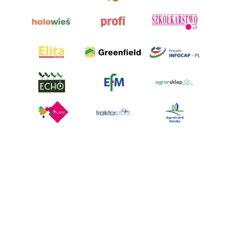
AgroHorti Media Sp. z o.o. ul. Metalowa 5, 60-118 Poznań. Akta rejestrowe
przechowywane w Sądzie Rejonowym Poznań - Nowe Miasto i Wilda w
Poznaniu, VIII Wydziale Gospodarczym, KRS 0001116269, NIP 7792573719,
REGON 529158846, kapitał zakładowy: 3.608.000 PLN.
Wszystkie prezentowane w ramach niniejszego portalu treści są
własnością AgroHorti Media Sp. z o.o, są zastrzeżone i chronione prawem
autorskim, kopiowanie i dalsze rozpowszechnianie treści jest zabronione.
(art. 25 ust. 1 pkt 1b ustawy z 4 lutego 1994 roku o prawie autorskim i
prawach pokrewnych.