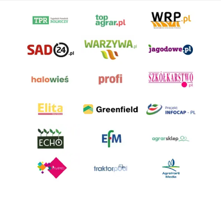
AgroHorti Media Sp. z o.o. ul. Metalowa 5, 60-118 Poznań. Akta rejestrowe
przechowywane w Sądzie Rejonowym Poznań - Nowe Miasto i Wilda w
Poznaniu, VIII Wydziale Gospodarczym, KRS 0001116269, NIP 7792573719,