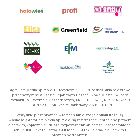
AgroHorti Media Sp. z o.o. ul. Metalowa 5, 60-118 Poznań. Akta rejestrowe
przechowywane w Sądzie Rejonowym Poznań - Nowe Miasto i Wilda w
Poznaniu, VIII Wydziale Gospodarczym, KRS 0001116269, NIP 7792573719,
REGON 529158846, kapitał zakładowy: 3.608.000 PLN.
Wszystkie prezentowane w ramach niniejszego portalu treści są
własnością AgroHorti Media Sp. z o.o, są zastrzeżone i chronione prawem
autorskim, kopiowanie i dalsze rozpowszechnianie treści jest zabronione.
(art. 25 ust. 1 pkt 1b ustawy z 4 lutego 1994 roku o prawie autorskim i
prawach pokrewnych.